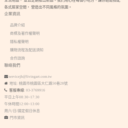
生活用品， 並且定期推出新品。我們用心在每個小地方，讓你輕鬆搭配
各式居家空間， 營造出不同風格的氛圍。
企業資訊
品牌介紹
商標及著作權聲明
隱私權聲明
購物流程及配送須知
合作諮詢
聯絡我們
servicejh@livingart.com.tw
地址: 桃園市桃園區大仁路50巷28號
客服專線:
03-3769916
平日上午08:30~17:30
午休時間12:00~13:00
周六/日/國定假日休息
門市資訊