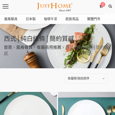
0
風格餐具
日本製
咖啡午茶
廚房用品
實體門市
西式│純白線條│簡約質感
首頁
風格餐具
餐廳商用推薦
西式│純白線條│簡約質
感