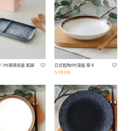
.3吋兩隔長盤 藍韻
日式粗陶8吋湯盤 摩卡
NT$
199