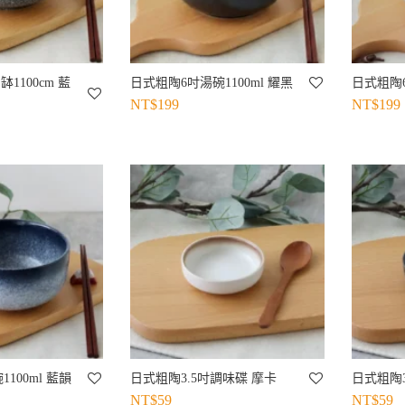
1100cm 藍
日式粗陶6吋湯碗1100ml 耀黑
日式粗陶6
NT$
199
NT$
199
100ml 藍韻
日式粗陶3.5吋調味碟 摩卡
日式粗陶3
NT$
59
NT$
59