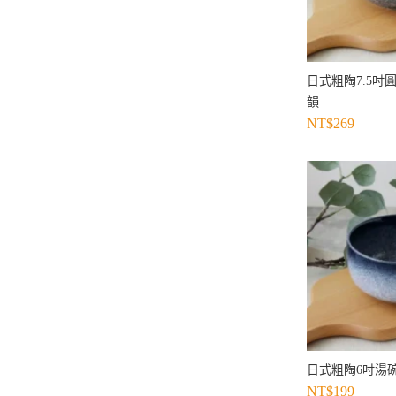
日式粗陶7.5吋圓缽
韻
NT$
269
日式粗陶6吋湯碗1
NT$
199