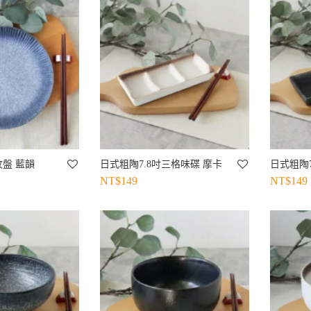
盤 藍韻
日式粗陶7.8吋三格味碟 摩卡
日式粗陶7
NT$
149
NT$
149