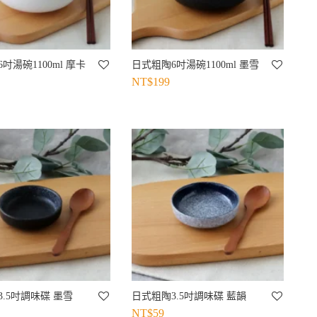
吋湯碗1100ml 摩卡
日式粗陶6吋湯碗1100ml 墨雪
NT$
199
.5吋調味碟 墨雪
日式粗陶3.5吋調味碟 藍韻
NT$
59