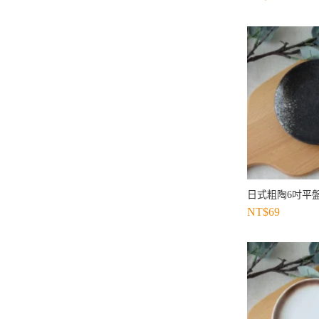
日式粗陶6吋平盤
NT$
69