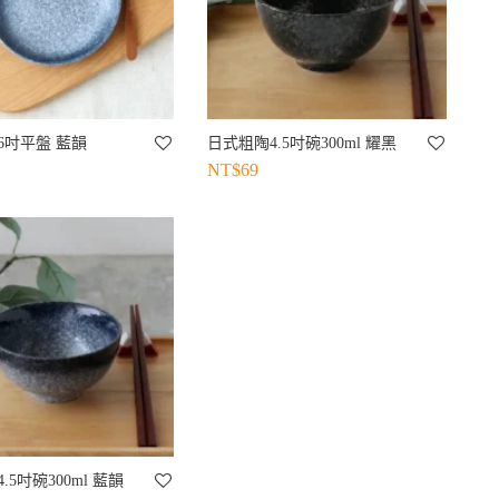
6吋平盤 藍韻
日式粗陶4.5吋碗300ml 耀黑
NT$
69
.5吋碗300ml 藍韻