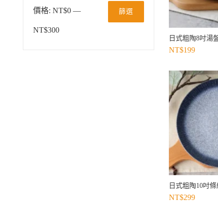
價格:
NT$0
—
篩選
NT$300
日式粗陶8吋湯盤
NT$
199
日式粗陶10吋條
NT$
299