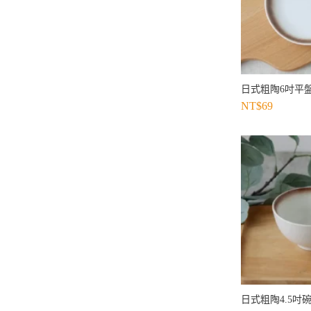
日式粗陶6吋平盤
NT$
69
日式粗陶4.5吋碗3