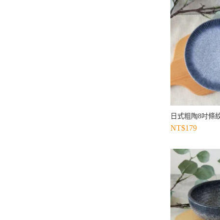
日式粗陶8吋條紋
NT$
179