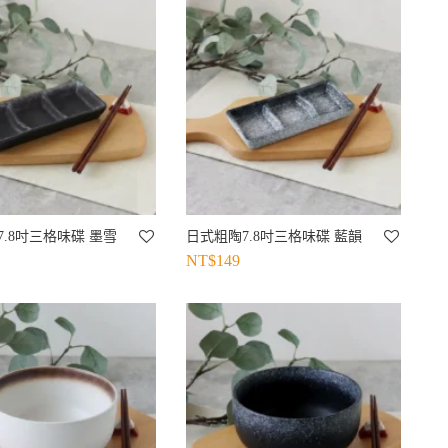
.8吋三格味碟 墨雪
日式粗陶7.8吋三格味碟 藍韻
NT$
149