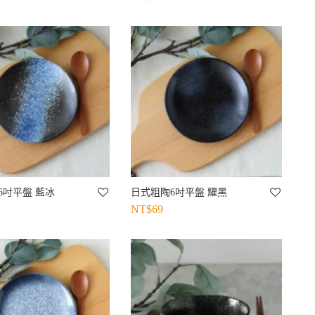
6吋平盤 藍冰
日式粗陶6吋平盤 耀黑
NT$
69