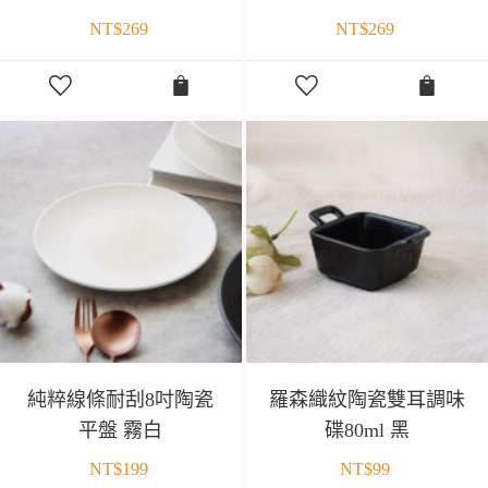
NT$
269
NT$
269
純粹線條耐刮8吋陶瓷
羅森織紋陶瓷雙耳調味
平盤 霧白
碟80ml 黑
NT$
199
NT$
99