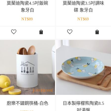
莫蘭迪陶瓷4.5吋飯碗
莫蘭迪陶瓷3.5吋調味
象牙白
碟 象牙白
NT$
89
NT$
69
廚樂不鏽鋼筷桶-白色
日本製檸檬熊陶瓷8.5
吋湯盤