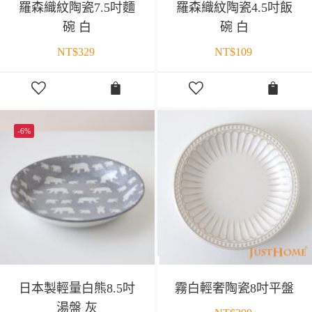
羅森織紋陶瓷7.5吋麵
羅森織紋陶瓷4.5吋飯
碗 白
碗 白
NT$
329
NT$
109
-6%
日本製輕量白熊8.5吋
霧白輕奢陶瓷8吋平盤
湯盤 灰