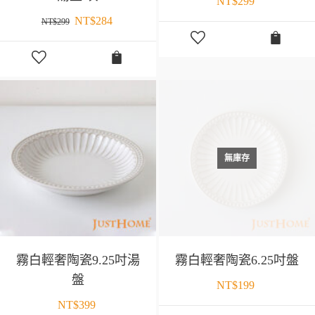
NT$
299
NT$
284
NT$
299
無庫存
霧白輕奢陶瓷9.25吋湯
霧白輕奢陶瓷6.25吋盤
盤
NT$
199
NT$
399