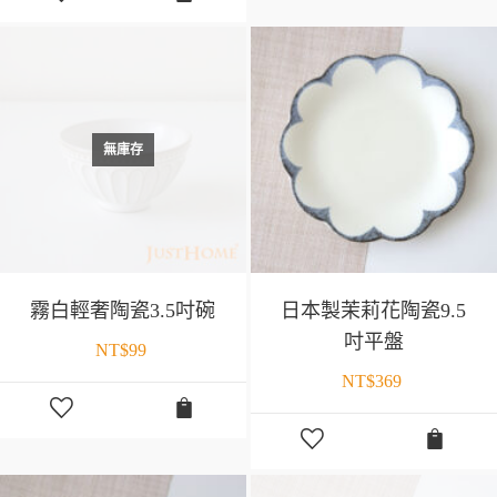
無庫存
霧白輕奢陶瓷3.5吋碗
日本製茉莉花陶瓷9.5
吋平盤
NT$
99
NT$
369