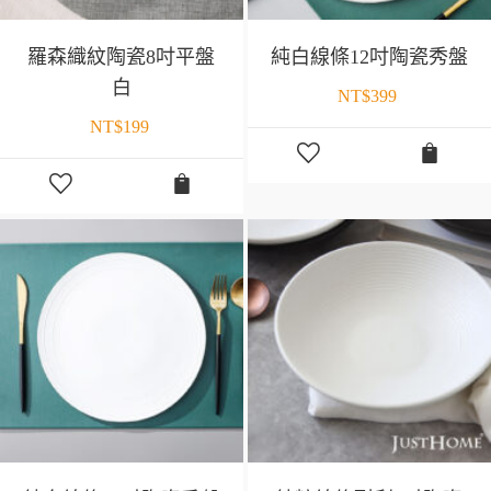
羅森織紋陶瓷8吋平盤
純白線條12吋陶瓷秀盤
白
NT$
399
NT$
199