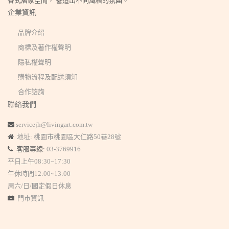
各式居家空間， 營造出不同風格的氛圍。
企業資訊
品牌介紹
商標及著作權聲明
隱私權聲明
購物流程及配送須知
合作諮詢
聯絡我們
servicejh@livingart.com.tw
地址: 桃園市桃園區大仁路50巷28號
客服專線:
03-3769916
平日上午08:30~17:30
午休時間12:00~13:00
周六/日/國定假日休息
門市資訊