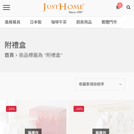
0
風格餐具
日本製
咖啡午茶
廚房用品
實體門市
附禮盒
首頁
商品標籤為 “附禮盒”
-34%
-34%
無庫存
無庫存