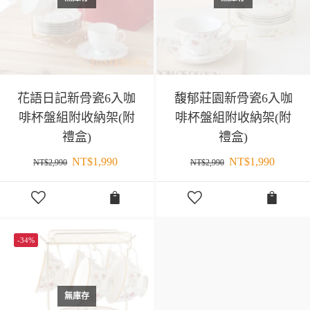
花語日記新骨瓷6入咖
馥郁莊園新骨瓷6入咖
啡杯盤組附收納架(附
啡杯盤組附收納架(附
禮盒)
禮盒)
NT$
1,990
NT$
1,990
NT$
2,990
NT$
2,990
-34%
無庫存