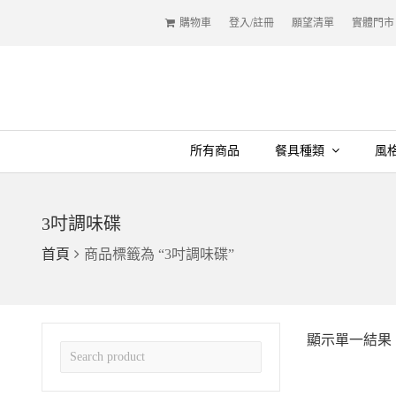
購物車
登入/註冊
願望清單
實體門市
所有商品
餐具種類
風
3吋調味碟
首頁
商品標籤為 “3吋調味碟”
顯示單一結果