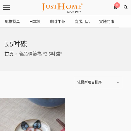
0
風格餐具
日本製
咖啡午茶
廚房用品
實體門市
3.5吋碟
首頁
商品標籤為 “3.5吋碟”