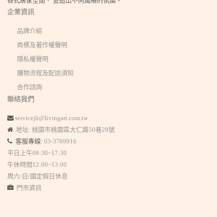
各式居家空間， 營造出不同風格的氛圍。
企業資訊
品牌介紹
商標及著作權聲明
隱私權聲明
購物流程及配送須知
合作諮詢
聯絡我們
servicejh@livingart.com.tw
地址: 桃園市桃園區大仁路50巷28號
客服專線:
03-3769916
平日上午08:30~17:30
午休時間12:00~13:00
周六/日/國定假日休息
門市資訊