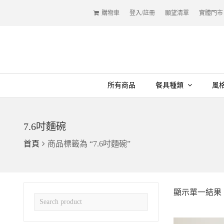
購物車
登入/註冊
願望清單
實體門市
所有商品
餐具種類
風
7.6吋麵碗
首頁
商品標籤為 “7.6吋麵碗”
顯示單一結果