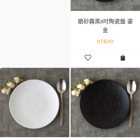
磨砂霧黑8吋陶瓷盤 鎏
金
NT$
269