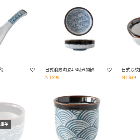
勺
日式浪紋陶瓷4.5吋煮物缽
日式浪紋
NT$
99
NT$
49
無庫存