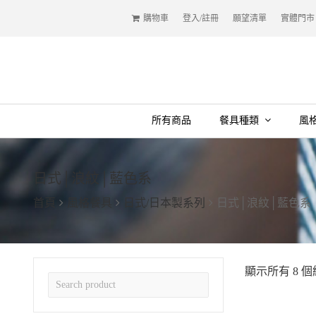
購物車
登入/註冊
願望清單
實體門市
所有商品
餐具種類
風
日式│浪紋│藍色系
首頁
風格餐具
日式/日本製系列
日式│浪紋│藍色系
顯示所有 8 