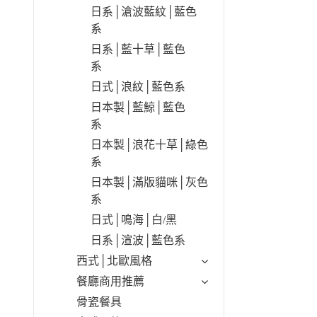
日系│滄波藍紋│藍色
系
日系│藍十草│藍色
系
日式│浪紋│藍色系
日本製│藍鯨│藍色
系
日本製│浪花十草│綠色
系
日本製│滿版貓咪│灰色
系
日式│鳴海│白/黑
日系│渲波│藍色系
西式│北歐風格
餐廳商用推薦
骨瓷餐具