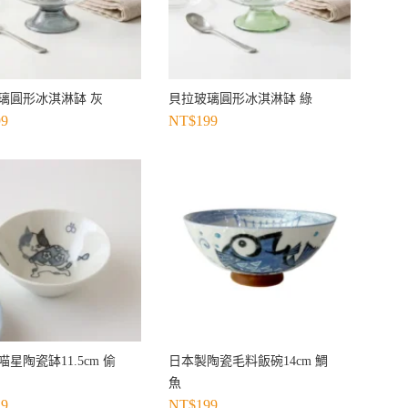
璃圓形冰淇淋缽 灰
貝拉玻璃圓形冰淇淋缽 綠
99
NT$
199
星陶瓷缽11.5cm 偷
日本製陶瓷毛料飯碗14cm 鯛
魚
29
NT$
199