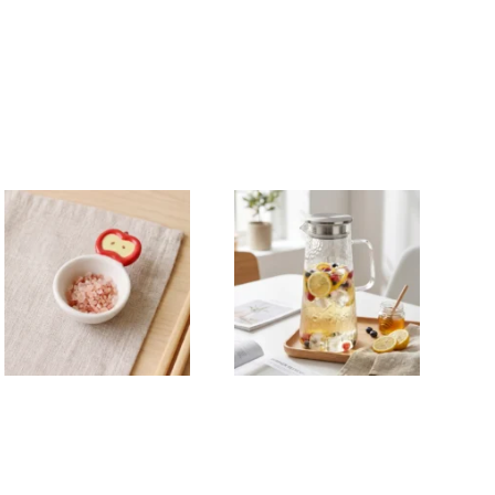
NT$
199
NT$
149
NT$
59
NT$
499