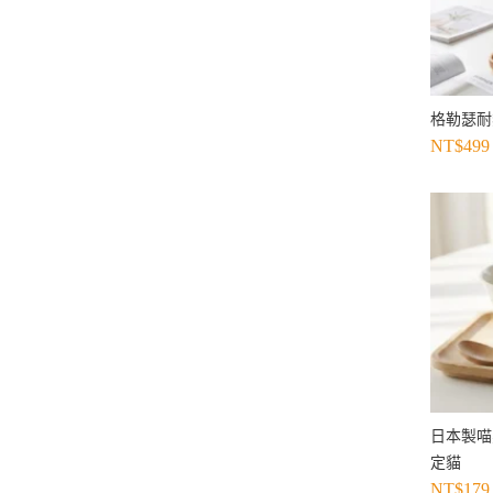
格勒瑟耐熱
NT$
499
日本製喵星
定貓
NT$
179