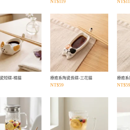
NT$
119
NT$
1
瓷短碟-橘貓
療癒系陶瓷長碟-三花貓
療癒系
NT$
59
NT$
5