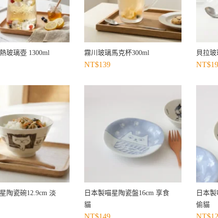
玻璃壺 1300ml
霧川玻璃馬克杯300ml
貝拉玻
NT$
139
NT$
1
陶瓷碗12.9cm 淡
日本製喵星陶瓷盤16cm 享食
日本製喵
貓
偷貓
NT$
149
NT$
1