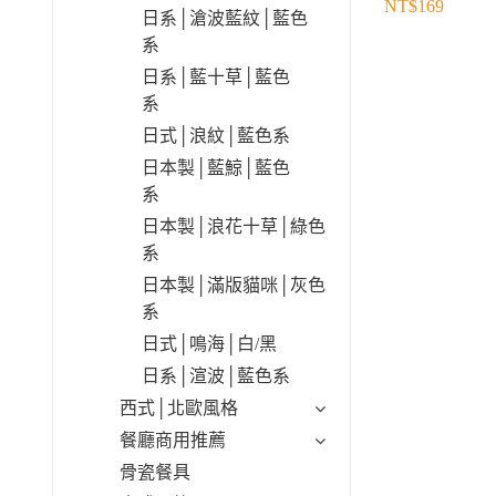
NT$
169
日系│滄波藍紋│藍色
系
日系│藍十草│藍色
系
日式│浪紋│藍色系
日本製│藍鯨│藍色
系
日本製│浪花十草│綠色
系
日本製│滿版貓咪│灰色
系
日式│鳴海│白/黑
日系│渲波│藍色系
西式│北歐風格
餐廳商用推薦
骨瓷餐具