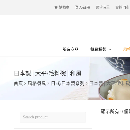
購物車
登入/註冊
願望清單
實體門市
所有商品
餐具種類
風
日本製│大平/毛料碗│和風
首頁
風格餐具
日式/日本製系列
日本製│大平/毛料
顯示所有 9 