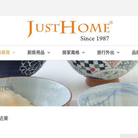
格餐具
廚房用品
居家風格
旅行外出
品
碗│和風
個結果