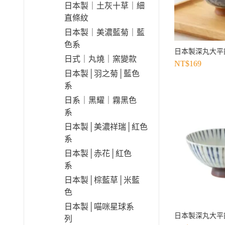
日本製｜土灰十草｜細
直條紋
日本製｜美濃藍菊｜藍
色系
日本製深丸大平
日式｜丸燒｜窯變款
NT$
169
日本製│羽之菊│藍色
系
日系｜黑耀｜霧黑色
系
日本製│美濃祥瑞│紅色
系
日本製│赤花│紅色
系
日本製│棕藍草│米藍
色
日本製│喵咪星球系
日本製深丸大平
列