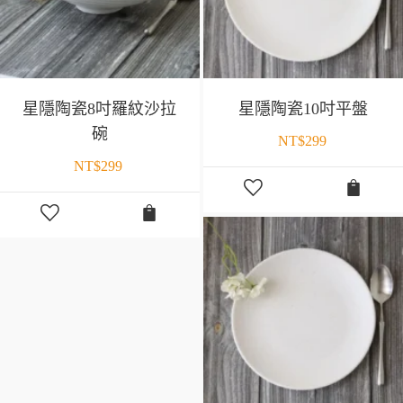
星隱陶瓷8吋羅紋沙拉
星隱陶瓷10吋平盤
碗
NT$
299
NT$
299