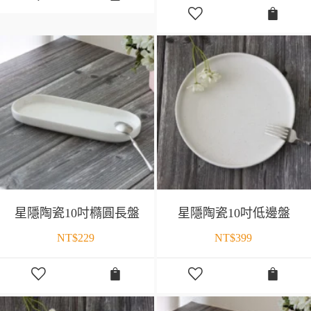
星隱陶瓷10吋橢圓長盤
星隱陶瓷10吋低邊盤
NT$
229
NT$
399