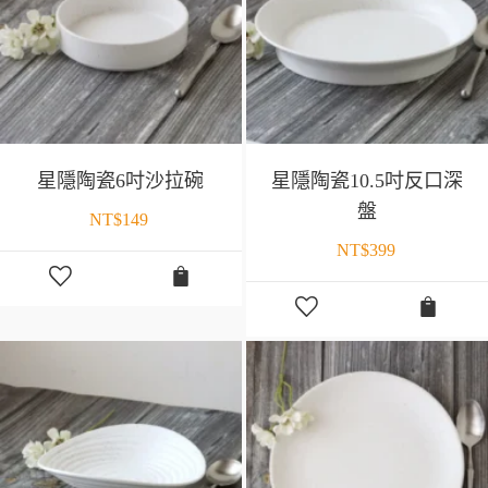
星隱陶瓷6吋沙拉碗
星隱陶瓷10.5吋反口深
盤
NT$
149
NT$
399