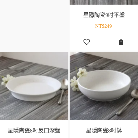
星隱陶瓷9吋平盤
NT$
249
星隱陶瓷8吋反口深盤
星隱陶瓷8吋缽