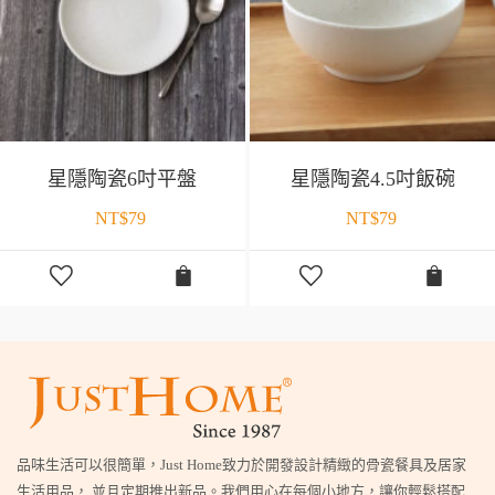
星隱陶瓷6吋平盤
星隱陶瓷4.5吋飯碗
NT$
79
NT$
79
品味生活可以很簡單，Just Home致力於開發設計精緻的骨瓷餐具及居家
生活用品， 並且定期推出新品。我們用心在每個小地方，讓你輕鬆搭配