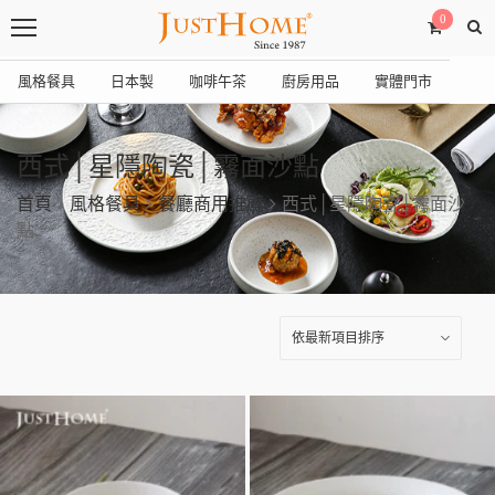
0
風格餐具
日本製
咖啡午茶
廚房用品
實體門市
西式│星隱陶瓷│霧面沙點
首頁
風格餐具
餐廳商用推薦
西式│星隱陶瓷│霧面沙
點