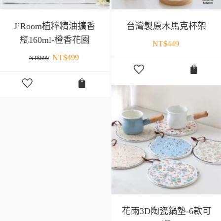
J’Room植粹精油擴香
台灣製原木馬克杯架
瓶160ml-橙香花園
NT$
449
NT$
499
NT$
699
花雨3D陶瓷鍋墊-6款可