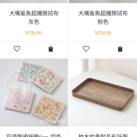
大嘴鯊魚超纖擦拭布
大嘴鯊魚超纖擦拭布
灰色
粉色
NT$
199
NT$
199
花語陶瓷杯墊9cm-四色
柚木紋美耐長形托盤