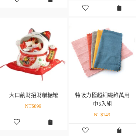
大口納財招財貓糖罐
特吸力極超細纖維萬用
巾5入組
NT$
899
NT$
149