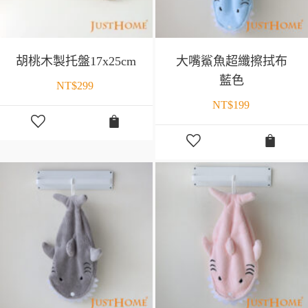
胡桃木製托盤17x25cm
大嘴鯊魚超纖擦拭布
藍色
NT$
299
NT$
199