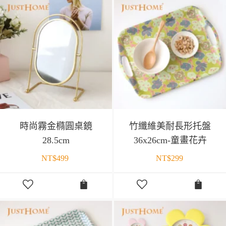
時尚霧金橢圓桌鏡
竹纖維美耐長形托盤
28.5cm
36x26cm-童畫花卉
NT$
499
NT$
299