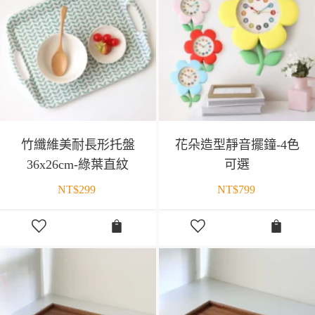
竹纖維美耐長形托盤
花朵造型靜音擺鐘-4色
36x26cm-綠葉直紋
可選
NT$
299
NT$
799