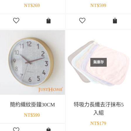
NT$
269
NT$
599
無庫存
簡約織紋掛鐘30CM
特吸力長纖去汙抹布5
入組
NT$
599
NT$
179