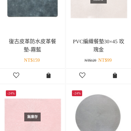
復古皮革防水皮革餐
PVC編織餐墊30×45 玫
墊-霧藍
瑰金
NT$
159
NT$
99
NT$
129
-24%
-24%
無庫存