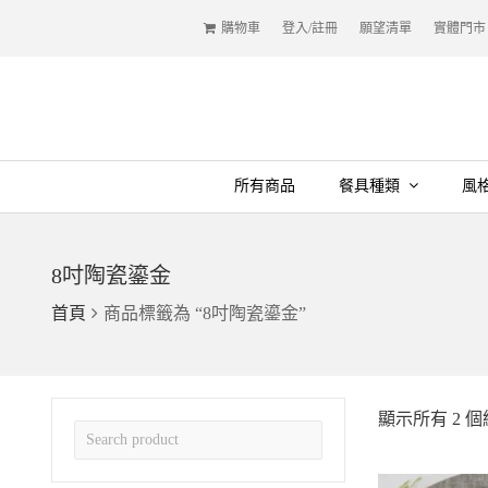
購物車
登入/註冊
願望清單
實體門市
所有商品
餐具種類
風
8吋陶瓷鎏金
首頁
商品標籤為 “8吋陶瓷鎏金”
顯示所有 2 