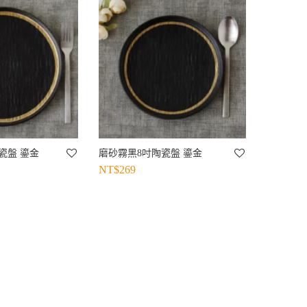
瓷盤 鎏金
磨砂霧黑8吋陶瓷盤 鎏金
NT$
269