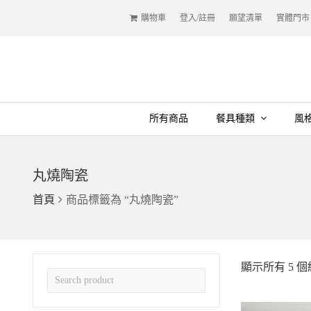
購物車
登入/註冊
願望清單
實體門市
所有商品
餐具種類
風
丸燒陶瓷
首頁
商品標籤為 “丸燒陶瓷”
顯示所有 5 