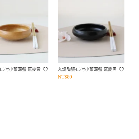
4.5吋小菜深盤 燕麥黃
丸燒陶瓷4.5吋小菜深盤 窯變黑
NT$
89