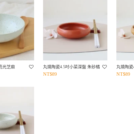
亮光芝麻
丸燒陶瓷4.5吋小菜深盤 朱砂橘
丸燒陶瓷
NT$
89
NT$
89