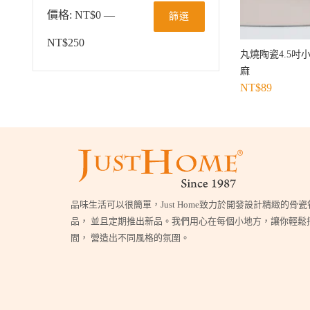
價格:
NT$0
—
篩選
NT$250
丸燒陶瓷4.5吋
麻
NT$
89
品味生活可以很簡單，Just Home致力於開發設計精緻的骨
品， 並且定期推出新品。我們用心在每個小地方，讓你輕鬆
間， 營造出不同風格的氛圍。