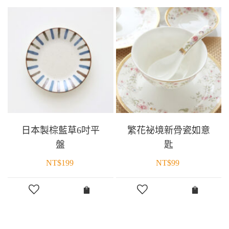
日本製棕藍草6吋平
繁花祕境新骨瓷如意
盤
匙
NT$
199
NT$
99