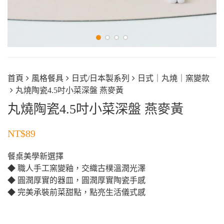
首頁
風格餐具
日式/日本製系列
日式｜丸燒｜窯變款
丸燒陶瓷4.5吋小菜深盤 燕麥黃
丸燒陶瓷4.5吋小菜深盤 燕麥黃
NT$
89
餐桌美學新選擇
◆ 職人手工窯變釉，交織古樸溫潤光澤
◆ 圓潤厚實的器皿，圓潤厚實陶瓷手感
◆ 完美承裝前菜甜點，點亮生活儀式感