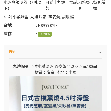
小盤與調味諜（7吋以
,
日式｜丸燒｜窯變
,
風格餐
,
餐具種
下）
款
具
類
4.5吋小菜深盤
,
丸燒陶瓷
,
燕麥黃
,
調味碟
貨號
:
H8955-07D
庫存
:
10 件庫存
描述
丸燒陶瓷4.5吋小菜深盤 燕麥黃
|11.2×3.5cm,180mL
材質：陶瓷 產地：中國