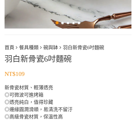
首頁
餐具種類
碗與缽
羽白新骨瓷6吋麵碗
羽白新骨瓷6吋麵碗
NT$
109
新骨瓷材質、輕薄透亮
◎可微波可進烤箱
◎透亮純白，值得珍藏
◎邊緣圓潤滑順，易清洗不留汙
◎高級骨瓷材質，保溫性高