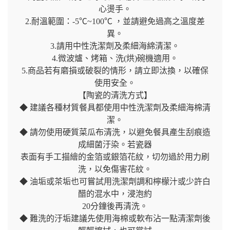
心燙手。
2.耐溫範圍：-5℃~100℃ ，並請避免過高之溫度差
異。
3.請用中性洗潔劑及柔細海綿清潔。
4.微波爐、烤箱、洗(烘)碗機適用。
5.商品若有磨損或破裂的情形，請立即汰換，以確保
使用安全。
【陶瓷的清洗方式】
◆ 建議各種材質餐具都使用中性洗潔劑及柔細海棉清
潔。
◆ 請勿使用硬質菜瓜布清洗，以避免餐具產生刮痕造
成細菌汙染。若瓷器
表面有手工描繪的金箔或銀箔花紋，切勿過於用力刷
洗，以免傷害花紋。
◆ 油垢或茶垢也可嘗試用洗潔劑調和檸檬汁或少許白
醋的混水中，浸泡約
20分鐘後再清洗。
◆ 難洗的汙垢建議先使用海棉或軟布沾一點清潔劑後