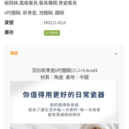
碗與缽
,
風格餐具
,
餐具種類
,
骨瓷餐具
6吋麵碗
,
新骨瓷
,
泡麵碗
,
麵碗
貨號
:
H0221-02A
庫存
:
10 件庫存
描述
羽白新骨瓷6吋麵碗
|
15.2×6.8cmH
材質：陶瓷 產地：中國