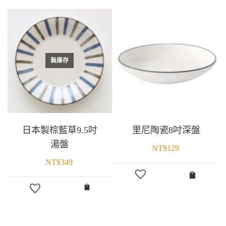
無庫存
日本製棕藍草9.5吋
里尼陶瓷8吋深盤
湯盤
NT$
129
NT$
349