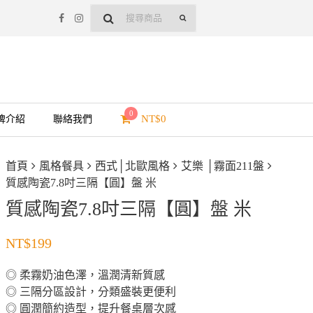
0
NT$
0
牌介紹
聯絡我們
首頁
風格餐具
西式│北歐風格
艾樂 │霧面211盤
質感陶瓷7.8吋三隔【圓】盤 米
質感陶瓷7.8吋三隔【圓】盤 米
NT$
199
◎ 柔霧奶油色澤，溫潤清新質感
◎ 三隔分區設計，分類盛裝更便利
◎ 圓潤簡約造型，提升餐桌層次感