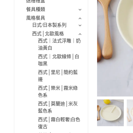
送禮禮盒
餐具種類
風格餐具
日式/日本製系列
西式│北歐風格
西式｜法式浮雕｜奶
油黃白
西式｜北歐線條│白
咖黑
西式│里尼│簡約藍
邊
西式│樂米│霧米綠
色系
西式│莫蘭迪│米灰
藍色系
西式│霧白輕奢|白色
復古