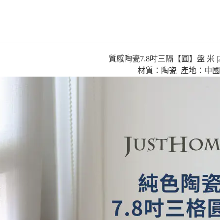
質感陶瓷7.8吋三隔【圓】盤 米 |
材質：陶瓷 產地：中國