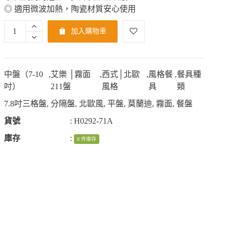
◎ 適用微波加熱，陶瓷材質安心使用
加入購物車
中盤（7-10
,
艾樂 │霧面
,
西式│北歐
,
風格餐
,
餐具種
吋）
211盤
風格
具
類
7.8吋三格盤
,
分隔盤
,
北歐風
,
平盤
,
莫蘭迪
,
霧面
,
餐盤
貨號
:
H0292-71A
庫存
:
8 件庫存