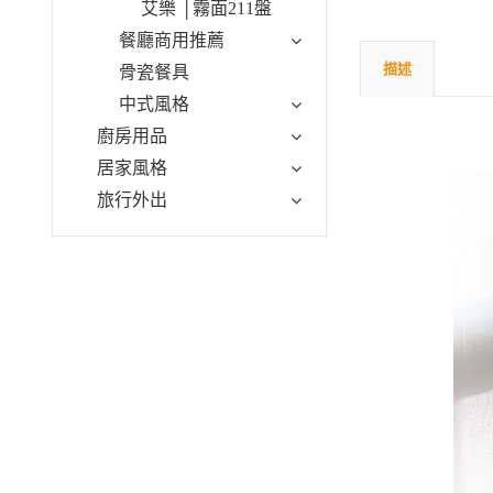
艾樂 │霧面211盤
餐廳商用推薦
描述
骨瓷餐具
中式風格
廚房用品
居家風格
旅行外出