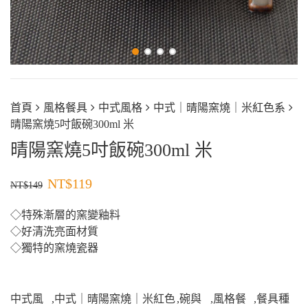
首頁
風格餐具
中式風格
中式｜晴陽窯燒｜米紅色系
晴陽窯燒5吋飯碗300ml 米
晴陽窯燒5吋飯碗300ml 米
NT$
119
NT$
149
◇特殊漸層的窯變釉料
◇好清洗亮面材質
◇獨特的窯燒瓷器
中式風
,
中式｜晴陽窯燒｜米紅色
,
碗與
,
風格餐
,
餐具種