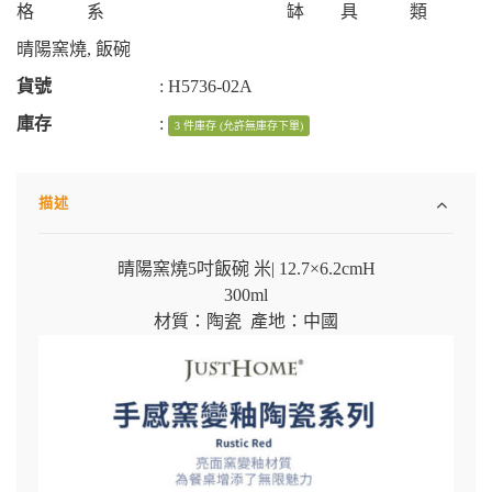
格
系
缽
具
類
晴陽窯燒
,
飯碗
貨號
:
H5736-02A
庫存
:
3 件庫存 (允許無庫存下單)
描述
晴陽窯燒5吋飯碗 米
|
12.7×6.2cmH
300ml
材質：陶瓷 產地：中國