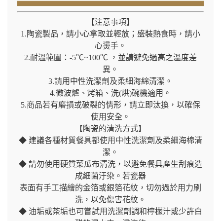
【注意事項】
1.陶瓷製品，請小心拿取並輕放；盛裝熱食時，請小
心燙手。
2.耐溫範圍：-5℃~100℃ ，並請避免過高之溫度差
異。
3.請用中性洗潔劑及柔細海綿清潔。
4.微波爐、烤箱、洗(烘)碗機適用。
5.商品若有磨損或破裂的情形，請立即汰換，以確保
使用安全。
【陶瓷的清洗方式】
◆ 建議各種材質餐具都使用中性洗潔劑及柔細海棉清
潔。
◆ 請勿使用硬質菜瓜布清洗，以避免餐具產生刮痕造
成細菌汙染。若瓷器
表面有手工描繪的金箔或銀箔花紋，切勿過於用力刷
洗，以免傷害花紋。
◆ 油垢或茶垢也可嘗試用洗潔劑調和檸檬汁或少許白