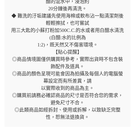
醋的混水中，浸泡約
20分鐘後再清洗。
◆ 難洗的汙垢建議先使用海棉或軟布沾一點清潔劑後
輕輕擦拭，也可嘗試
用三大匙的小蘇打粉加500C.C.的水或者用白醋水清洗
(白醋:水的比例為
1:2)，既天然又不傷害環境。
【貼心提醒】
◎商品情境圖僅供購買時參考，實際出貨時不包含裝
飾配件及道具。
◎商品的顏色呈現可能會因為拍攝及每個人的電腦螢
幕設定而有所差異，請
以實際收到的商品為主。
◎購買前請務必確認商品的尺寸是否符合您的需求，
避免尺寸不合。
◎此類商品如經拆封、使用或拆解，以致缺乏完整
性，恕無法退換貨。