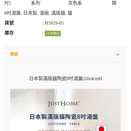
吋）
系列
灰色系
類
8吋湯盤
,
日本製
,
湯碗
,
滿版貓
,
貓
貨號
:
H5829-05
庫存
:
30 件庫存
描述
日本製滿版貓陶瓷8吋湯盤
|
20x4cmH