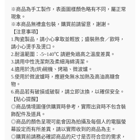
※商品為手工製作，表面圖樣顏色略有不同，屬正常
現象。
※本商品無禮盒包裝，購買前請留意，謝謝。
【注意事項】
1.陶瓷製品，請小心拿取並輕放；盛裝熱食／飲時，
請小心燙手及燙口。
2.耐溫範圍：-5~140℃ 請避免過高之溫度差異。
3.請用中性洗潔劑及柔細海綿清潔。
4.適用於洗(烘)碗機、烤箱、微波爐。
5.使用於微波爐時，應避免無水加熱及高油高糖食
物。
6.商品若有破損或破裂，請立即汰換，以確保安全。
【貼心提醒】
◎商品情境圖僅供購買時參考，實際出貨時不包含裝
飾配件及道具。
◎商品的顏色呈現可能會因為拍攝及每個人的電腦螢
幕設定而有所差異，請以實際收到的商品為主。
◎購買前請務必確認商品的尺寸是否符合您的需求，