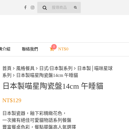
0
NT$
0
牌介紹
聯絡我們
首頁
風格餐具
日式/日本製系列
日本製│喵咪星球
系列
日本製喵星陶瓷盤14cm 午睡貓
日本製喵星陶瓷盤14cm 午睡貓
NT$
129
日本製瓷器，釉下彩精緻花色，
一次擁有絕佳可愛貓物語系列餐盤
豐富餐桌色彩，餐點擺盤高人氣選擇