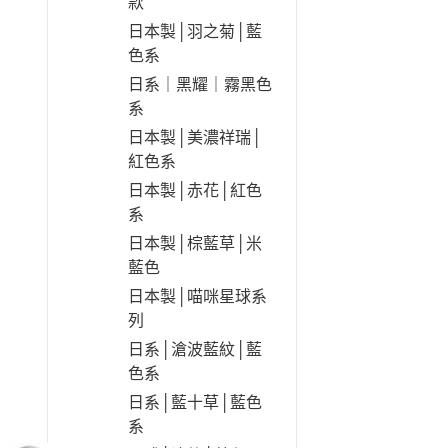
款
日本製│羽之菊│藍
色系
日系｜黑耀｜霧黑色
系
日本製│美濃祥瑞│
紅色系
日本製│赤花│紅色
系
日本製│棕藍草│米
藍色
日本製│喵咪星球系
列
日系│滄波藍紋│藍
色系
日系│藍十草│藍色
系