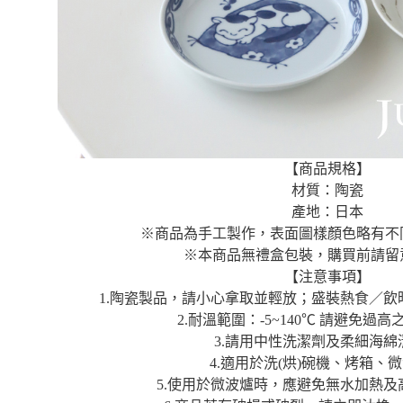
【商品規格】
材質：陶瓷
產地：日本
※商品為手工製作，表面圖樣顏色略有不
※本商品無禮盒包裝，購買前請留
【注意事項】
1.陶瓷製品，請小心拿取並輕放；盛裝熱食／
2.耐溫範圍：-5~140℃ 請避免過
3.請用中性洗潔劑及柔細海綿
4.適用於洗(烘)碗機、烤箱、
5.使用於微波爐時，應避免無水加熱及