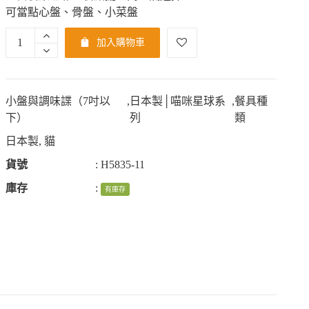
可當點心盤、骨盤、小菜盤
加入購物車
小盤與調味諜（7吋以
,
日本製│喵咪星球系
,
餐具種
下）
列
類
日本製
,
貓
貨號
:
H5835-11
庫存
:
有庫存