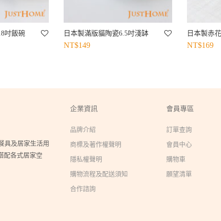
.8吋飯碗
日本製滿版貓陶瓷6.5吋淺缽
日本製赤花
NT$
149
NT$
169
企業資訊
會員專區
品牌介紹
訂單查詢
瓷餐具及居家生活用
商標及著作權聲明
會員中心
搭配各式居家空
隱私權聲明
購物車
購物流程及配送須知
願望清單
合作諮詢