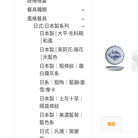
送禮禮盒
餐具種類
風格餐具
日式/日本製系列
日本製│大平/毛料碗
│和風
日本製│茉莉花/嶺花
│米藍色
日本製｜粗條紋｜霧
白霧灰系
日系｜粗陶｜藍韻/墨
雪/摩卡
日本製｜土灰十草｜
細直條紋
日本製｜美濃藍菊｜
藍色系
描述
日式｜丸燒｜窯變