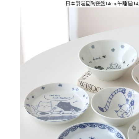
日本製喵星陶瓷盤14cm 午睡貓|14.3