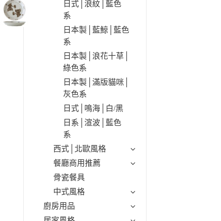
日式│浪紋│藍色
系
日本製│藍鯨│藍色
系
日本製│浪花十草│
綠色系
日本製│滿版貓咪│
灰色系
日式│鳴海│白/黑
日系│渲波│藍色
系
西式│北歐風格
餐廳商用推薦
骨瓷餐具
中式風格
廚房用品
居家風格