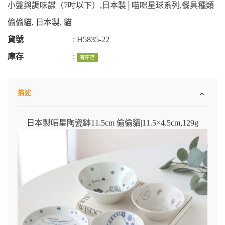
小盤與調味諜（7吋以下）
,
日本製│喵咪星球系列
,
餐具種類
偷偷貓
,
日本製
,
貓
貨號
:
H5835-22
庫存
:
有庫存
描述
日本製喵星陶瓷缽11.5cm 偷偷貓
|
11.5×4.5cm,129g