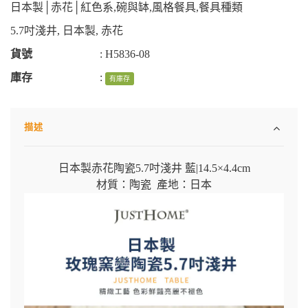
日本製│赤花│紅色系
,
碗與缽
,
風格餐具
,
餐具種類
5.7吋淺井
,
日本製
,
赤花
貨號
:
H5836-08
庫存
:
有庫存
描述
日本製赤花陶瓷5.7吋淺井 藍
|14.5×4.4cm
材質：陶瓷 產地：日本