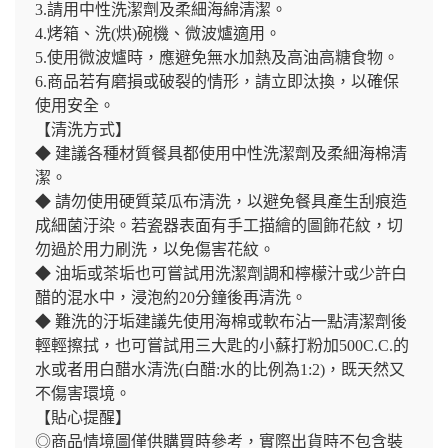
3.請用中性洗潔劑及柔細海綿清潔。
4.烤箱、洗(烘)碗機、微波爐適用。
5.使用微波爐時，應避免無水加熱及高油高糖食物。
6.商品若有磨損或破裂的情形，請立即汰換，以確保
使用安全。
【清洗方式】
◆ 建議各種材質餐具都使用中性洗潔劑及柔細海棉清
潔。
◆ 請勿使用硬質菜瓜布清洗，以避免餐具產生刮痕造
成細菌汙染。若瓷器表面有手工描繪的圖飾花紋，切
勿過於用力刷洗，以免傷害花紋。
◆ 油垢或茶垢也可嘗試用洗潔劑調和檸檬汁或少許白
醋的混水中，浸泡約20分鐘後再清洗。
◆ 難洗的汙垢建議先使用海棉或軟布沾一點清潔劑後
輕輕擦拭，也可嘗試用三大匙的小蘇打粉加500C.C.的
水或者用白醋水清洗(白醋:水的比例為1:2)，既天然又
不傷害環境。
【貼心提醒】
◎商品情境圖僅供購買時參考，實際出貨時不包含裝