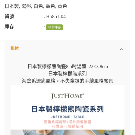
日本製
,
湯盤
,
白色
,
藍色
,
黃色
貨號
:
H5851-04
庫存
:
20 件庫存
描述
日本製檸檬熊陶瓷8.5吋湯盤 |22×3.8cm
日本製檸檬熊系列
海鹽系遼癒風格，不失童趣的手繪風格餐具