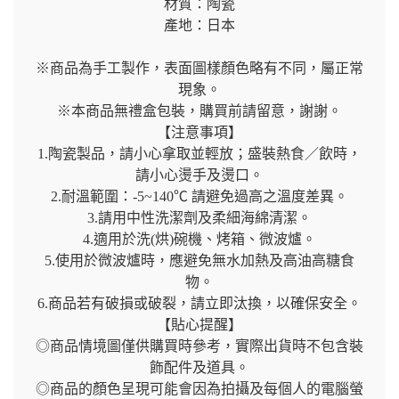
材質：陶瓷
產地：日本
※商品為手工製作，表面圖樣顏色略有不同，屬正常
現象。
※本商品無禮盒包裝，購買前請留意，謝謝。
【注意事項】
1.陶瓷製品，請小心拿取並輕放；盛裝熱食／飲時，
請小心燙手及燙口。
2.耐溫範圍：-5~140℃ 請避免過高之溫度差異。
3.請用中性洗潔劑及柔細海綿清潔。
4.適用於洗(烘)碗機、烤箱、微波爐。
5.使用於微波爐時，應避免無水加熱及高油高糖食
物。
6.商品若有破損或破裂，請立即汰換，以確保安全。
【貼心提醒】
◎商品情境圖僅供購買時參考，實際出貨時不包含裝
飾配件及道具。
◎商品的顏色呈現可能會因為拍攝及每個人的電腦螢