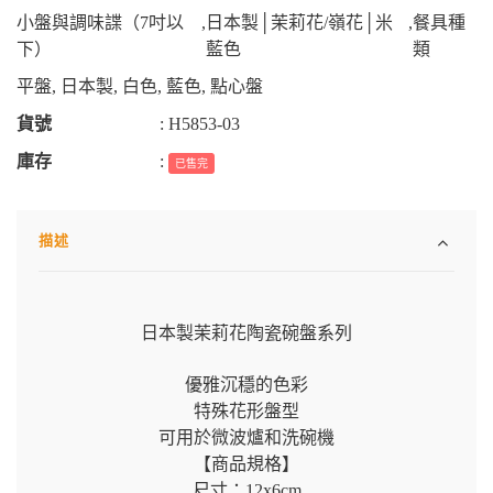
小盤與調味諜（7吋以
,
日本製│茉莉花/嶺花│米
,
餐具種
下）
藍色
類
平盤
,
日本製
,
白色
,
藍色
,
點心盤
貨號
:
H5853-03
庫存
:
已售完
描述
日本製茉莉花陶瓷碗盤系列
優雅沉穩的色彩
特殊花形盤型
可用於微波爐和洗碗機
【商品規格】
尺寸：12x6cm