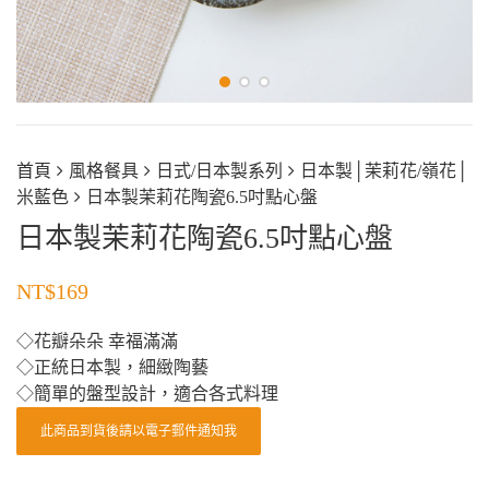
首頁
風格餐具
日式/日本製系列
日本製│茉莉花/嶺花│
米藍色
日本製茉莉花陶瓷6.5吋點心盤
日本製茉莉花陶瓷6.5吋點心盤
NT$
169
◇花瓣朵朵 幸福滿滿
◇正統日本製，細緻陶藝
◇簡單的盤型設計，適合各式料理
此商品到貨後請以電子郵件通知我