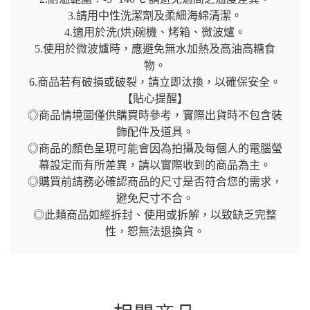
3.請用中性洗潔劑及柔細海綿清潔。
4.適用於洗(烘)碗機、烤箱、微波爐。
5.使用於微波爐時，應避免無水加熱及高油高糖食
物。
6.商品若有破損或破裂，請立即汰換，以確保安全。
【貼心提醒】
◎商品情境圖僅供購買時參考，實際出貨時不包含裝
飾配件及道具。
◎商品的顏色呈現可能會因為拍攝及每個人的電腦螢
幕設定而有所差異，請以實際收到的商品為主。
◎購買前請務必確認商品的尺寸是否符合您的需求，
避免尺寸不合。
◎此類商品如經拆封、使用或拆解，以致缺乏完整
性，恕無法退換貨。