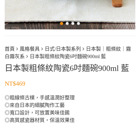
首頁
風格餐具
日式/日本製系列
日本製｜粗條紋｜霧
白霧灰系
日本製粗條紋陶瓷6吋麵碗900ml 藍
日本製粗條紋陶瓷6吋麵碗900ml 藍
NT$
469
◎粗線條古樸，手感溫潤好整理
◎來自日本的細膩陶作工藝
◎寬口設計，可放置美味佳餚
◎高質感瓷器材質，保溫效果佳