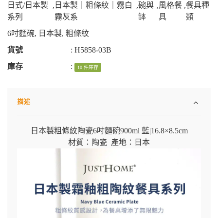
日式/日本製
,
日本製｜粗條紋｜霧白
,
碗與
,
風格餐
,
餐具種
系列
霧灰系
缽
具
類
6吋麵碗
,
日本製
,
粗條紋
貨號
:
H5858-03B
庫存
:
10 件庫存
描述
日本製粗條紋陶瓷6吋麵碗900ml 藍|16.8×8.5cm
材質：陶瓷 產地：日本