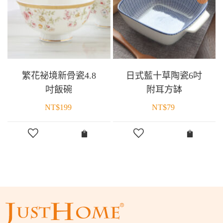
繁花祕境新骨瓷4.8
日式藍十草陶瓷6吋
吋飯碗
附耳方缽
NT$
199
NT$
79