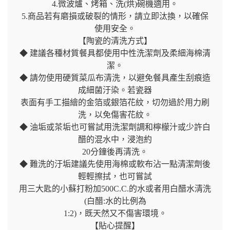
4.微波爐、烤箱、洗(烘)碗機適用。
5.商品若有磨損或破裂的情形，請立即汰換，以確保
使用安全。
【陶瓷的清洗方式】
◆ 建議各種材質餐具都使用中性洗潔劑及柔細海棉清
潔。
◆ 請勿使用硬質菜瓜布清洗，以避免餐具產生刮痕造
成細菌汙染。若瓷器
表面有手工描繪的金箔或銀箔花紋，切勿過於用力刷
洗，以免傷害花紋。
◆ 油垢或茶垢也可嘗試用洗潔劑調和檸檬汁或少許白
醋的混水中，浸泡約
20分鐘後再清洗。
◆ 難洗的汙垢建議先使用海棉或軟布沾一點清潔劑後
輕輕擦拭，也可嘗試
用三大匙的小蘇打粉加500C.C.的水或者用白醋水清洗
(白醋:水的比例為
1:2)，既天然又不傷害環境。
【貼心提醒】