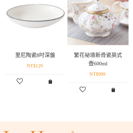
里尼陶瓷8吋深盤
繁花祕境新骨瓷英式
壺600ml
NT$
129
NT$
999