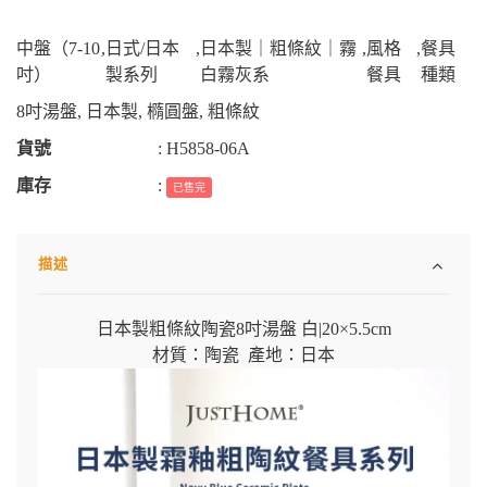
中盤（7-10
,
日式/日本
,
日本製｜粗條紋｜霧
,
風格
,
餐具
吋）
製系列
白霧灰系
餐具
種類
8吋湯盤
,
日本製
,
橢圓盤
,
粗條紋
貨號
:
H5858-06A
庫存
:
已售完
描述
日本製粗條紋陶瓷8吋湯盤 白
|
20×5.5cm
材質：陶瓷 產地：日本