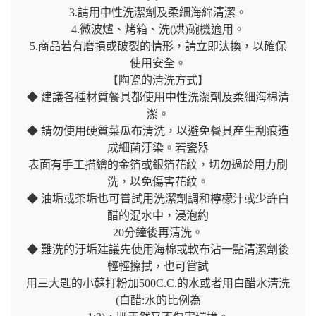
3.請用中性洗潔劑及柔細海綿清潔。
4.微波爐、烤箱、洗(烘)碗機適用。
5.商品若有磨損或破裂的情形，請立即汰換，以確保
使用安全。
【陶瓷的清洗方式】
◆ 建議各種材質餐具都使用中性洗潔劑及柔細海棉清
潔。
◆ 請勿使用硬質菜瓜布清洗，以避免餐具產生刮痕造
成細菌汙染。若瓷器
表面有手工描繪的金箔或銀箔花紋，切勿過於用力刷
洗，以免傷害花紋。
◆ 油垢或茶垢也可嘗試用洗潔劑調和檸檬汁或少許白
醋的混水中，浸泡約
20分鐘後再清洗。
◆ 難洗的汙垢建議先使用海棉或軟布沾一點清潔劑後
輕輕擦拭，也可嘗試
用三大匙的小蘇打粉加500C.C.的水或者用白醋水清洗
(白醋:水的比例為