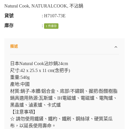
Natural Cook
,
NATURALCOOK
,
不沾鍋
貨號
:
H7107-73E
庫存
:
1 件庫存
描述
日本Natural Cook沾炒鍋24cm
尺寸:42 x 25.5 x 11 cm(含把手)
重量:540g
產地:中國
材質:鍋子-本體/鋁合金、底部/不鏽鋼、握把/酚醛樹脂
鍋具適用熱源:瓦斯爐、IH電磁爐、電磁爐、電陶爐、
黑晶爐、滷素爐、卡式爐
【注意事項】
☆ 請勿使用鐵鏟、鐵杓、鐵刷、鋼絲球、硬質菜瓜
布，以延長使用壽命。