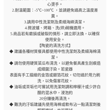
心燙手。
2.耐溫範圍：-5℃~100℃ ，並請避免過高之溫度差
異。
3.請用中性洗潔劑及柔細海綿清潔。
4.微波爐、烤箱、洗(烘)碗機適用。
5.商品若有磨損或破裂的情形，請立即汰換，以確保
使用安全。
【陶瓷的清洗方式】
◆ 建議各種材質餐具都使用中性洗潔劑及柔細海棉清
潔。
◆ 請勿使用硬質菜瓜布清洗，以避免餐具產生刮痕造
成細菌汙染。若瓷器
表面有手工描繪的金箔或銀箔花紋，切勿過於用力刷
洗，以免傷害花紋。
◆ 油垢或茶垢也可嘗試用洗潔劑調和檸檬汁或少許白
醋的混水中，浸泡約
20分鐘後再清洗。
◆ 難洗的汙垢建議先使用海棉或軟布沾一點清潔劑後