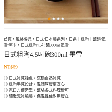
首頁
風格餐具
日式/日本製系列
日系｜粗陶｜藍韻/墨
雪/摩卡
日式粗陶4.5吋碗300ml 墨雪
日式粗陶4.5吋碗300ml 墨雪
NT$
69
◎ 日式質感釉色，沉穩自然質感
◎ 粗陶手感設計，溫潤厚實更安心
◎ 寬口方便造型，盛裝各式料理皆可
◎ 細緻瓷質燒製，保溫性佳耐用實在