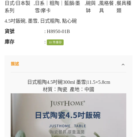
日式/日本製
,
日系｜粗陶｜藍韻/墨
,
碗與
,
風格餐
,
餐具種
系列
雪/摩卡
缽
具
類
4.5吋飯碗
,
墨雪
,
日式粗陶
,
點心碗
貨號
:
H8950-01B
庫存
:
10 件庫存
描述
日式粗陶4.5吋碗300ml 墨雪|
11.5×5.8cm
材質：陶瓷 產地：中國