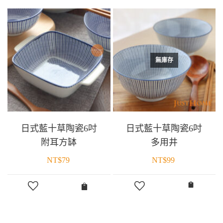
無庫存
日式藍十草陶瓷6吋
日式藍十草陶瓷6吋
附耳方缽
多用井
NT$
79
NT$
99