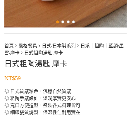
首頁
風格餐具
日式/日本製系列
日系｜粗陶｜藍韻/墨
雪/摩卡
日式粗陶湯匙 摩卡
日式粗陶湯匙 摩卡
NT$
59
◎ 日式質感釉色，沉穩自然質感
◎ 粗陶手感設計，溫潤厚實更安心
◎ 寬口方便造型，盛裝各式料理皆可
◎ 細緻瓷質燒製，保溫性佳耐用實在