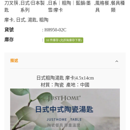
刀叉筷
,
日式/日本製
,
日系｜粗陶｜藍韻/墨
,
風格餐
,
餐具種
匙
系列
雪/摩卡
具
類
摩卡
,
日式
,
湯匙
,
粗陶
貨號
:
H8950-02C
庫存
:
10 件庫存 (允許無庫存下單)
描述
日式粗陶湯匙 摩卡
|
4.5x14cm
材質：陶瓷 產地：中國