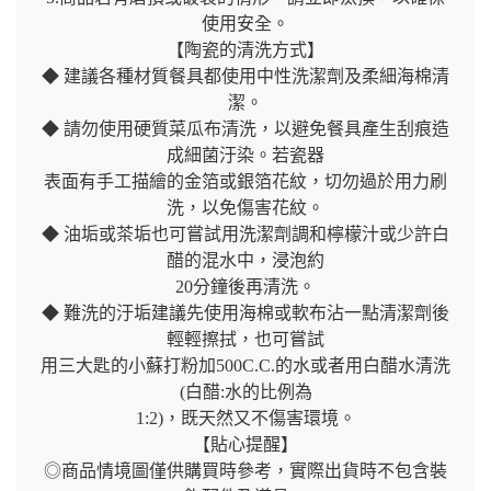
使用安全。
【陶瓷的清洗方式】
◆ 建議各種材質餐具都使用中性洗潔劑及柔細海棉清
潔。
◆ 請勿使用硬質菜瓜布清洗，以避免餐具產生刮痕造
成細菌汙染。若瓷器
表面有手工描繪的金箔或銀箔花紋，切勿過於用力刷
洗，以免傷害花紋。
◆ 油垢或茶垢也可嘗試用洗潔劑調和檸檬汁或少許白
醋的混水中，浸泡約
20分鐘後再清洗。
◆ 難洗的汙垢建議先使用海棉或軟布沾一點清潔劑後
輕輕擦拭，也可嘗試
用三大匙的小蘇打粉加500C.C.的水或者用白醋水清洗
(白醋:水的比例為
1:2)，既天然又不傷害環境。
【貼心提醒】
◎商品情境圖僅供購買時參考，實際出貨時不包含裝