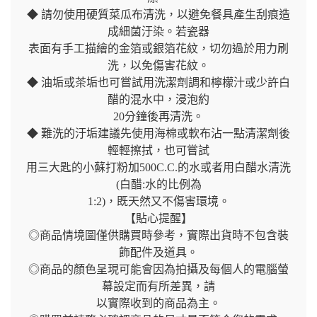
◆ 請勿使用硬質菜瓜布清洗，以避免餐具產生刮痕造
成細菌汙染。若瓷器
表面有手工描繪的金箔或銀箔花紋，切勿過於用力刷
洗，以免傷害花紋。
◆ 油垢或茶垢也可嘗試用洗潔劑調和檸檬汁或少許白
醋的混水中，浸泡約
20分鐘後再清洗。
◆ 難洗的汙垢建議先使用海棉或軟布沾一點清潔劑後
輕輕擦拭，也可嘗試
用三大匙的小蘇打粉加500C.C.的水或者用白醋水清洗
(白醋:水的比例為
1:2)，既天然又不傷害環境。
【貼心提醒】
◎商品情境圖僅供購買時參考，實際出貨時不包含裝
飾配件及道具。
◎商品的顏色呈現可能會因為拍攝及每個人的電腦螢
幕設定而有所差異，請
以實際收到的商品為主。