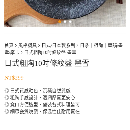
首頁
風格餐具
日式/日本製系列
日系｜粗陶｜藍韻/墨
雪/摩卡
日式粗陶10吋條紋盤 墨雪
日式粗陶10吋條紋盤 墨雪
NT$
299
◎ 日式質感釉色，沉穩自然質感
◎ 粗陶手感設計，溫潤厚實更安心
◎ 寬口方便造型，盛裝各式料理皆可
◎ 細緻瓷質燒製，保溫性佳耐用實在