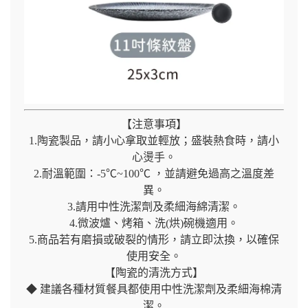
【注意事項】
1.陶瓷製品，請小心拿取並輕放；盛裝熱食時，請小
心燙手。
2.耐溫範圍：-5℃~100℃ ，並請避免過高之溫度差
異。
3.請用中性洗潔劑及柔細海綿清潔。
4.微波爐、烤箱、洗(烘)碗機適用。
5.商品若有磨損或破裂的情形，請立即汰換，以確保
使用安全。
【陶瓷的清洗方式】
◆ 建議各種材質餐具都使用中性洗潔劑及柔細海棉清
潔。