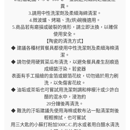
異。
3.請用中性洗潔劑及柔細海綿清潔。
4.微波爐、烤箱、洗(烘)碗機適用。
5.商品若有磨損或破裂的情形，請立即汰換，以確保
使用安全。
【陶瓷的清洗方式】
◆ 建議各種材質餐具都使用中性洗潔劑及柔細海棉清
潔。
◆ 請勿使用硬質菜瓜布清洗，以避免餐具產生刮痕造
成細菌汙染。若瓷器
表面有手工描繪的金箔或銀箔花紋，切勿過於用力刷
洗，以免傷害花紋。
◆ 油垢或茶垢也可嘗試用洗潔劑調和檸檬汁或少許白
醋的混水中，浸泡約
20分鐘後再清洗。
◆ 難洗的汙垢建議先使用海棉或軟布沾一點清潔劑後
輕輕擦拭，也可嘗試
用三大匙的小蘇打粉加500C.C.的水或者用白醋水清洗