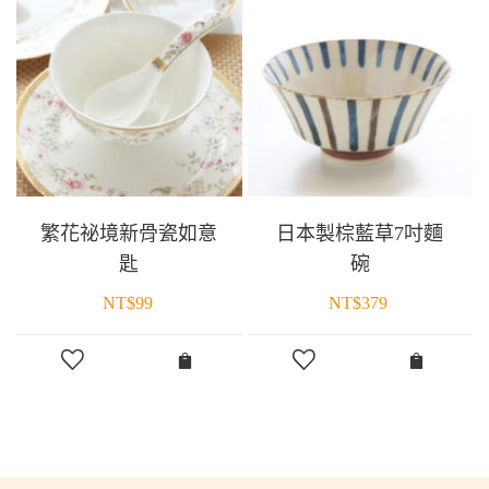
繁花祕境新骨瓷如意
日本製棕藍草7吋麵
匙
碗
NT$
99
NT$
379