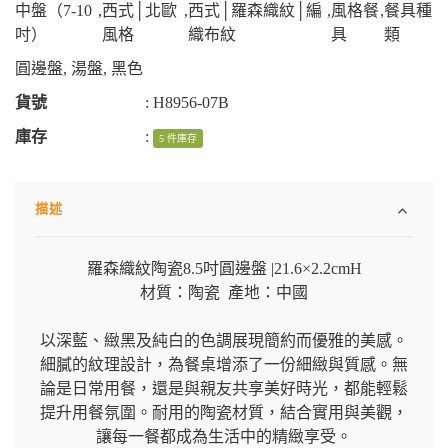
中盤（7-10
,
西式│北歐
,
西式│羅森織紋│編
,
風格餐
,
餐具種
吋）
風格
織布紋
具
類
圓邊盤
,
湯盤
,
黑色
貨號
:
H8956-07B
庫存
:
5 件庫存
描述
羅森織紋陶瓷8.5吋圓邊盤 |21.6×2.2cmH
材質：陶瓷 產地：中國
以深藍、緻黑及純白的色調展現簡約而優雅的美感。
細膩的紋理設計，為餐桌增添了一份細緻與質感。無
論是日常用餐，還是與親友共享美好時光，都能輕鬆
提升用餐氛圍。耐用的陶瓷材質，結合實用與美觀，
讓每一餐都成為生活中的精緻享受。