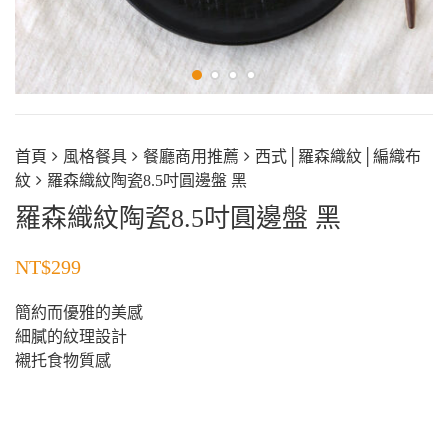
首頁
風格餐具
餐廳商用推薦
西式│羅森織紋│編織布
紋
羅森織紋陶瓷8.5吋圓邊盤 黑
羅森織紋陶瓷8.5吋圓邊盤 黑
NT$
299
簡約而優雅的美感
細膩的紋理設計
襯托食物質感