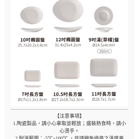
【注意事項】
1.陶瓷製品，請小心拿取並輕放；盛裝熱食時，請小
心燙手。
2.耐溫範圍：-5℃~100℃ ，並請避免過高之溫度差