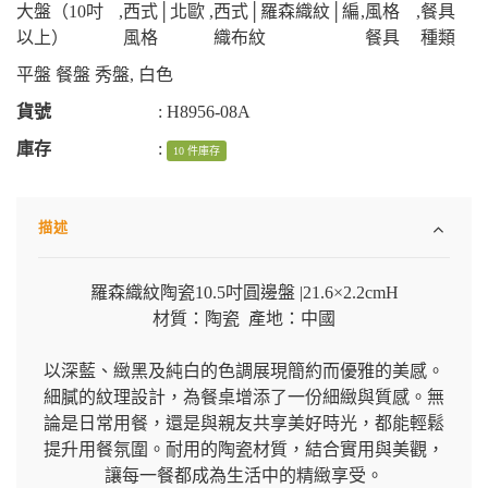
大盤（10吋
,
西式│北歐
,
西式│羅森織紋│編
,
風格
,
餐具
以上）
風格
織布紋
餐具
種類
平盤 餐盤 秀盤
,
白色
貨號
:
H8956-08A
庫存
:
10 件庫存
描述
羅森織紋陶瓷10.5吋圓邊盤 |21.6×2.2cmH
材質：陶瓷 產地：中國
以深藍、緻黑及純白的色調展現簡約而優雅的美感。
細膩的紋理設計，為餐桌增添了一份細緻與質感。無
論是日常用餐，還是與親友共享美好時光，都能輕鬆
提升用餐氛圍。耐用的陶瓷材質，結合實用與美觀，
讓每一餐都成為生活中的精緻享受。