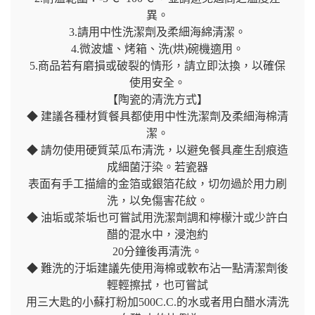
異。
3.請用中性洗潔劑及柔細海綿清潔。
4.微波爐、烤箱、洗(烘)碗機適用。
5.商品若有磨損或破裂的情形，請立即汰換，以確保
使用安全。
【陶瓷的清洗方式】
◆ 建議各種材質餐具都使用中性洗潔劑及柔細海棉清
潔。
◆ 請勿使用硬質菜瓜布清洗，以避免餐具產生刮痕造
成細菌汙染。若瓷器
表面有手工描繪的金箔或銀箔花紋，切勿過於用力刷
洗，以免傷害花紋。
◆ 油垢或茶垢也可嘗試用洗潔劑調和檸檬汁或少許白
醋的混水中，浸泡約
20分鐘後再清洗。
◆ 難洗的汙垢建議先使用海棉或軟布沾一點清潔劑後
輕輕擦拭，也可嘗試
用三大匙的小蘇打粉加500C.C.的水或者用白醋水清洗