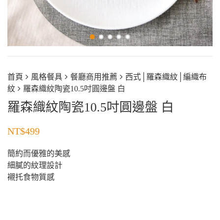
首頁
風格餐具
餐廳商用推薦
西式│羅森織紋│編織布
紋
羅森織紋陶瓷10.5吋圓邊盤 白
羅森織紋陶瓷10.5吋圓邊盤 白
NT$
499
簡約而優雅的美感
細膩的紋理設計
襯托食物質感