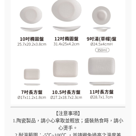
【注意事項】
1.陶瓷製品，請小心拿取並輕放；盛裝熱食時，請小
心燙手。
2.耐溫範圍：-5℃~100℃ ，並請避免過高之溫度差