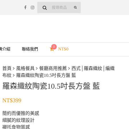
0
NT$
0
牌介紹
聯絡我們
首頁
風格餐具
餐廳商用推薦
西式│羅森織紋│編織
布紋
羅森織紋陶瓷10.5吋長方盤 藍
羅森織紋陶瓷10.5吋長方盤 藍
NT$
399
簡約而優雅的美感
細膩的紋理設計
襯托食物質感