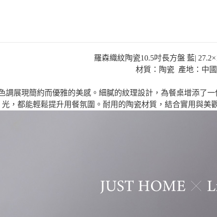
羅森織紋陶瓷10.5吋長方盤 藍| 27.2×18
材質：陶瓷 產地：中國
色調展現簡約而優雅的美感。細膩的紋理設計，為餐桌增添了一
光，都能輕鬆提升用餐氛圍。耐用的陶瓷材質，結合實用與美