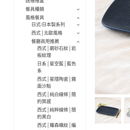
送禮禮盒
餐具種類
風格餐具
日式/日本製系列
西式│北歐風格
餐廳商用推薦
西式│磨砂石紋│岩
板紋理
日系│星空藍│藍色
系
西式│星隱陶瓷│霧
面沙點
西式│純白線條│簡
約質感
西式│純粹線條│簡
約黑白
西式│羅森織紋│編