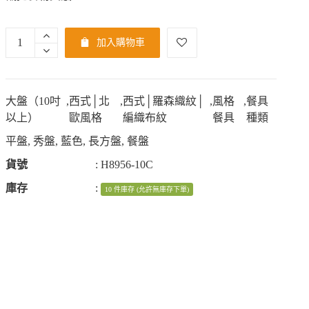
加入購物車
大盤（10吋
,
西式│北
,
西式│羅森織紋│
,
風格
,
餐具
以上）
歐風格
編織布紋
餐具
種類
平盤
,
秀盤
,
藍色
,
長方盤
,
餐盤
貨號
:
H8956-10C
庫存
:
10 件庫存 (允許無庫存下單)