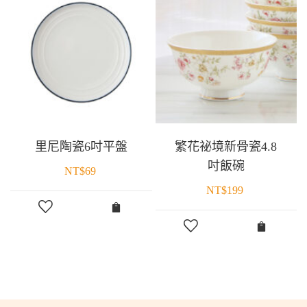
里尼陶瓷6吋平盤
繁花祕境新骨瓷4.8
吋飯碗
NT$
69
NT$
199