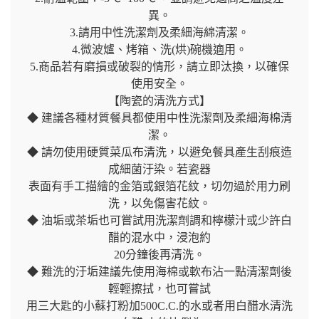
異。
3.請用中性洗潔劑及柔細海綿清潔。
4.微波爐、烤箱、洗(烘)碗機適用。
5.商品若有磨損或破裂的情形，請立即汰換，以確保
使用安全。
【陶瓷的清洗方式】
◆ 建議各種材質餐具都使用中性洗潔劑及柔細海棉清
潔。
◆ 請勿使用硬質菜瓜布清洗，以避免餐具產生刮痕造
成細菌汙染。若瓷器
表面有手工描繪的金箔或銀箔花紋，切勿過於用力刷
洗，以免傷害花紋。
◆ 油垢或茶垢也可嘗試用洗潔劑調和檸檬汁或少許白
醋的混水中，浸泡約
20分鐘後再清洗。
◆ 難洗的汙垢建議先使用海棉或軟布沾一點清潔劑後
輕輕擦拭，也可嘗試
用三大匙的小蘇打粉加500C.C.的水或者用白醋水清洗