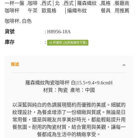
一杯一盤
,
咖啡
,
西式│北
,
西式│羅森織紋
,
風格
,
餐廳商
咖啡杯
午茶
歐風格
│編織布紋
餐具
用推薦
咖啡杯
,
白色
貨號
:
H8956-18A
庫存
:
10 件庫存 (允許無庫存下單)
描述
羅森織紋陶瓷咖啡杯 白
|
15.5×9.4×9.6cmH
材質：陶瓷 產地：中國
以深藍與純白的色調展現簡約而優雅的美感。細膩的
紋理設計，為餐桌增添了一份細緻與質感。無論是日
常用餐，還是與親友共享美好時光，都能輕鬆提升用
餐氛圍。耐用的陶瓷材質，結合實用與美觀，讓每一
餐都成為生活中的精緻享受。