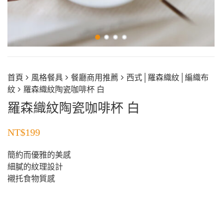
首頁
風格餐具
餐廳商用推薦
西式│羅森織紋│編織布
紋
羅森織紋陶瓷咖啡杯 白
羅森織紋陶瓷咖啡杯 白
NT$
199
簡約而優雅的美感
細膩的紋理設計
襯托食物質感