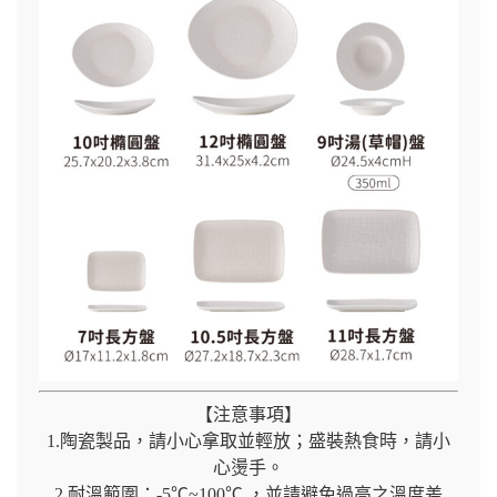
【注意事項】
1.陶瓷製品，請小心拿取並輕放；盛裝熱食時，請小
心燙手。
2.耐溫範圍：-5℃~100℃ ，並請避免過高之溫度差