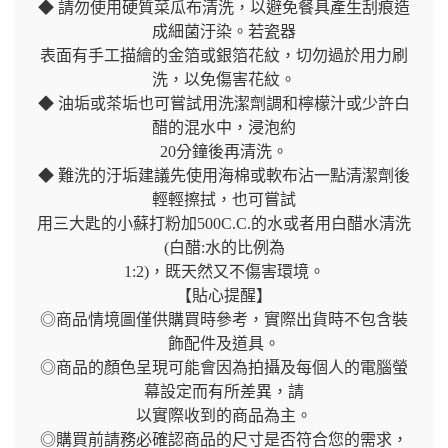
◆ 請勿使用硬質菜瓜布清洗，以避免餐具產生刮痕造
成細菌汙染。若瓷器
表面有手工描繪的金箔或銀箔花紋，切勿過於用力刷
洗，以免傷害花紋。
◆ 油垢或茶垢也可嘗試用洗潔劑調和檸檬汁或少許白
醋的混水中，浸泡約
20分鐘後再清洗。
◆ 難洗的汙垢建議先使用海棉或軟布沾一點清潔劑後
輕輕擦拭，也可嘗試
用三大匙的小蘇打粉加500C.C.的水或者用白醋水清洗
(白醋:水的比例為
1:2)，既天然又不傷害環境。
【貼心提醒】
◎商品情境圖僅供購買時參考，實際出貨時不包含裝
飾配件及道具。
◎商品的顏色呈現可能會因為拍攝及每個人的電腦螢
幕設定而有所差異，請
以實際收到的商品為主。
◎購買前請務必確認商品的尺寸是否符合您的需求，