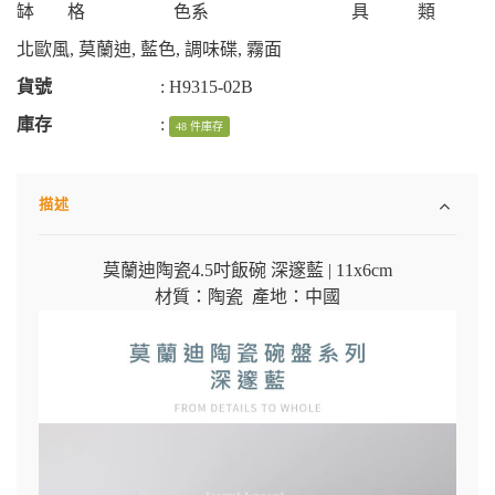
缽
格
色系
具
類
北歐風
,
莫蘭迪
,
藍色
,
調味碟
,
霧面
貨號
:
H9315-02B
庫存
:
48 件庫存
描述
莫蘭迪陶瓷4.5吋飯碗 深邃藍 | 11x6cm
材質：陶瓷 產地：中國