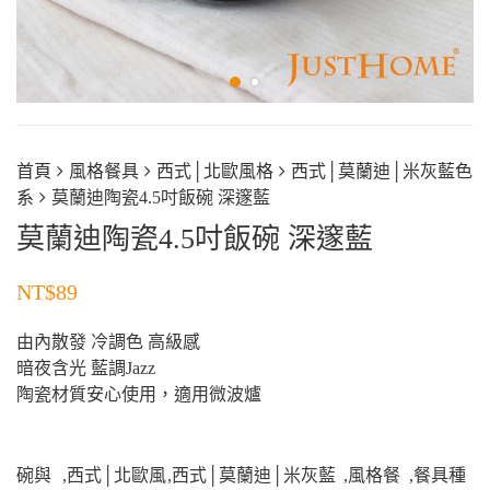
首頁
風格餐具
西式│北歐風格
西式│莫蘭迪│米灰藍色
系
莫蘭迪陶瓷4.5吋飯碗 深邃藍
莫蘭迪陶瓷4.5吋飯碗 深邃藍
NT$
89
由內散發 冷調色 高級感
暗夜含光 藍調Jazz
陶瓷材質安心使用，適用微波爐
碗與
,
西式│北歐風
,
西式│莫蘭迪│米灰藍
,
風格餐
,
餐具種