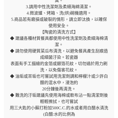
異。
3.請用中性洗潔劑及柔細海綿清潔。
4.微波爐、烤箱、洗(烘)碗機適用。
5.商品若有磨損或破裂的情形，請立即汰換，以確保
使用安全。
【陶瓷的清洗方式】
◆ 建議各種材質餐具都使用中性洗潔劑及柔細海棉清
潔。
◆ 請勿使用硬質菜瓜布清洗，以避免餐具產生刮痕造
成細菌汙染。若瓷器
表面有手工描繪的金箔或銀箔花紋，切勿過於用力刷
洗，以免傷害花紋。
◆ 油垢或茶垢也可嘗試用洗潔劑調和檸檬汁或少許白
醋的混水中，浸泡約
20分鐘後再清洗。
◆ 難洗的汙垢建議先使用海棉或軟布沾一點清潔劑後
輕輕擦拭，也可嘗試
用三大匙的小蘇打粉加500C.C.的水或者用白醋水清洗
(白醋:水的比例為