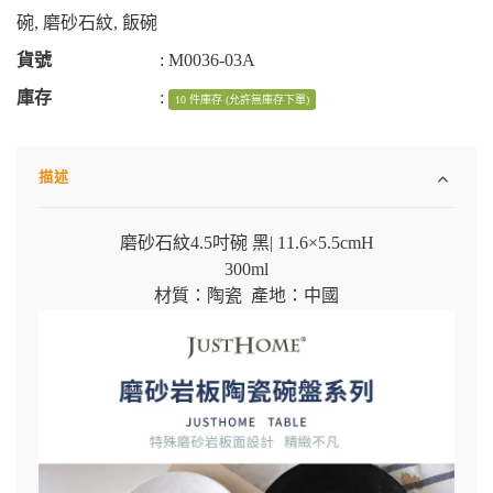
碗
,
磨砂石紋
,
飯碗
貨號
:
M0036-03A
庫存
:
10 件庫存 (允許無庫存下單)
描述
磨砂石紋4.5吋碗 黑
|
11.6×5.5cmH
300ml
材質：陶瓷 產地：中國