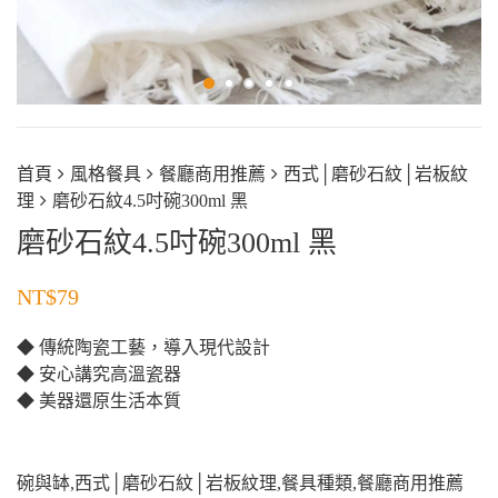
首頁
風格餐具
餐廳商用推薦
西式│磨砂石紋│岩板紋
理
磨砂石紋4.5吋碗300ml 黑
磨砂石紋4.5吋碗300ml 黑
NT$
79
◆ 傳統陶瓷工藝，導入現代設計
◆ 安心講究高溫瓷器
◆ 美器還原生活本質
碗與缽
,
西式│磨砂石紋│岩板紋理
,
餐具種類
,
餐廳商用推薦