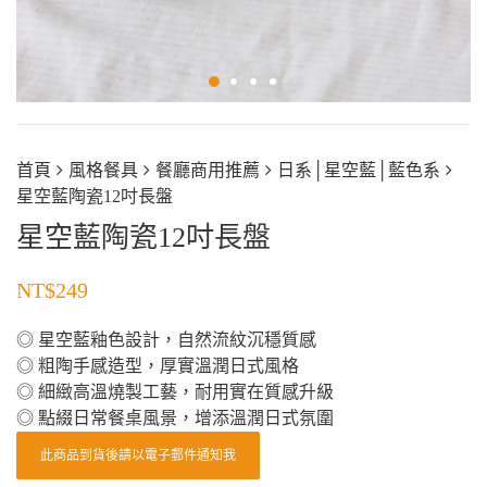
首頁
風格餐具
餐廳商用推薦
日系│星空藍│藍色系
星空藍陶瓷12吋長盤
星空藍陶瓷12吋長盤
NT$
249
◎ 星空藍釉色設計，自然流紋沉穩質感
◎ 粗陶手感造型，厚實溫潤日式風格
◎ 細緻高溫燒製工藝，耐用實在質感升級
◎ 點綴日常餐桌風景，增添溫潤日式氛圍
此商品到貨後請以電子郵件通知我