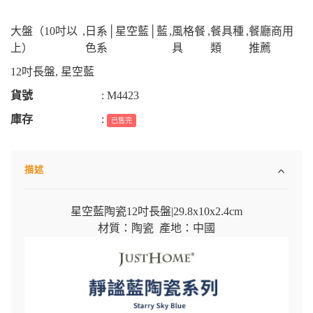
大盤（10吋以
,
日系│星空藍│藍
,
風格餐
,
餐具種
,
餐廳商用
上）
色系
具
類
推薦
12吋長盤
,
星空藍
貨號
:
M4423
庫存
:
已售完
描述
星空藍陶瓷12吋長盤
|
29.8x10x2.4cm
材質：陶瓷 產地：中國