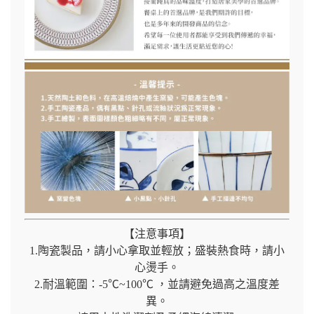
【注意事項】
1.陶瓷製品，請小心拿取並輕放；盛裝熱食時，請小
心燙手。
2.耐溫範圍：-5℃~100℃ ，並請避免過高之溫度差
異。