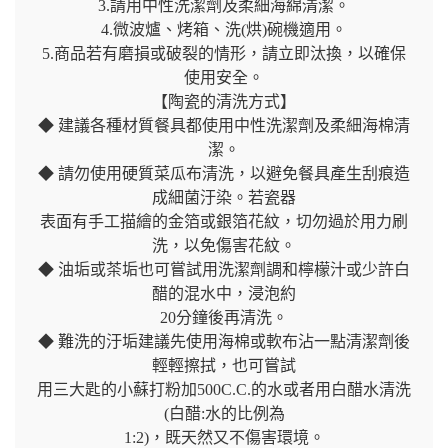
3.請用中性洗潔劑及柔細海綿清潔。
4.微波爐、烤箱、洗(烘)碗機適用。
5.商品若有磨損或破裂的情形，請立即汰換，以確保
使用安全。
【陶瓷的清洗方式】
◆ 建議各種材質餐具都使用中性洗潔劑及柔細海棉清
潔。
◆ 請勿使用硬質菜瓜布清洗，以避免餐具產生刮痕造
成細菌汙染。若瓷器
表面有手工描繪的金箔或銀箔花紋，切勿過於用力刷
洗，以免傷害花紋。
◆ 油垢或茶垢也可嘗試用洗潔劑調和檸檬汁或少許白
醋的混水中，浸泡約
20分鐘後再清洗。
◆ 難洗的汙垢建議先使用海棉或軟布沾一點清潔劑後
輕輕擦拭，也可嘗試
用三大匙的小蘇打粉加500C.C.的水或者用白醋水清洗
(白醋:水的比例為
1:2)，既天然又不傷害環境。