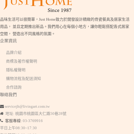
品味生活可以很簡單，Just Home致力於開發設計精緻的骨瓷餐具及居家生活
用品， 並且定期推出新品。我們用心在每個小地方，讓你輕鬆搭配各式居家
空間， 營造出不同風格的氛圍。
企業資訊
品牌介紹
商標及著作權聲明
隱私權聲明
購物流程及配送須知
合作諮詢
聯絡我們
servicejh@livingart.com.tw
地址: 桃園市桃園區大仁路50巷28號
客服專線:
03-3769916
平日上午08:30~17:30