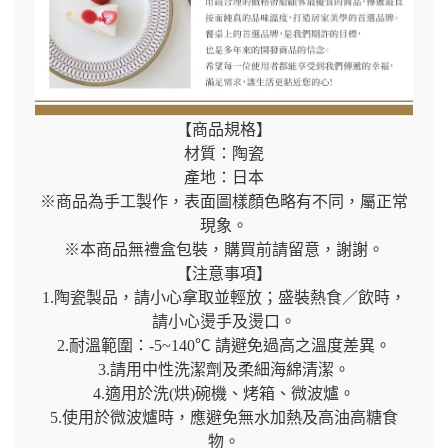
【商品規格】
材質：陶瓷
產地：日本
※商品為手工製作，表面圖樣顏色略有不同，屬正常
現象。
※本商品無禮盒包裝，購買前請留意，謝謝。
【注意事項】
1.陶瓷製品，請小心拿取並輕放；盛裝熱食／飲時，
請小心燙手及燙口。
2.耐溫範圍：-5~140℃ 請避免過高之溫度差異。
3.請用中性洗潔劑及柔細海綿清潔。
4.適用於洗(烘)碗機、烤箱、微波爐。
5.使用於微波爐時，應避免無水加熱及高油高糖食
物。