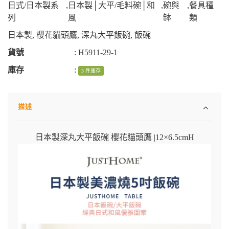
日式/日本製系
,
日本製│大平/毛料碗│和
,
碗與
,
餐具種
列
風
缽
類
日本製
,
櫻花貓頭鷹
,
深丸大平飯碗
,
飯碗
貨號
:
H5911-29-1
庫存
:
3 件庫存
描述
日本製深丸大平飯碗 櫻花貓頭鷹
|
12×6.5cmH