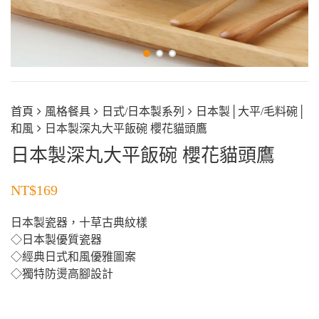
首頁
風格餐具
日式/日本製系列
日本製│大平/毛料碗│
和風
日本製深丸大平飯碗 櫻花貓頭鷹
日本製深丸大平飯碗 櫻花貓頭鷹
NT$
169
日本製瓷器，十草古典紋樣
◇日本製優質瓷器
◇經典日式和風優雅圖案
◇獨特防燙高腳設計