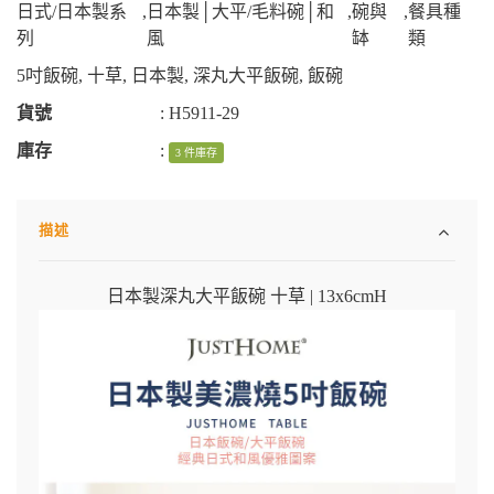
日式/日本製系
,
日本製│大平/毛料碗│和
,
碗與
,
餐具種
列
風
缽
類
5吋飯碗
,
十草
,
日本製
,
深丸大平飯碗
,
飯碗
貨號
:
H5911-29
庫存
:
3 件庫存
描述
日本製深丸大平飯碗 十草
|
13x6cmH