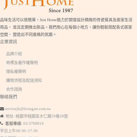
品味生活可以很簡單，Just Home致力於開發設計精緻的骨瓷餐具及居家生活
用品， 並且定期推出新品。我們用心在每個小地方，讓你輕鬆搭配各式居家
空間， 營造出不同風格的氛圍。
企業資訊
品牌介紹
商標及著作權聲明
隱私權聲明
購物流程及配送須知
合作諮詢
聯絡我們
servicejh@livingart.com.tw
地址: 桃園市桃園區大仁路50巷28號
客服專線:
03-3769916
平日上午08:30~17:30