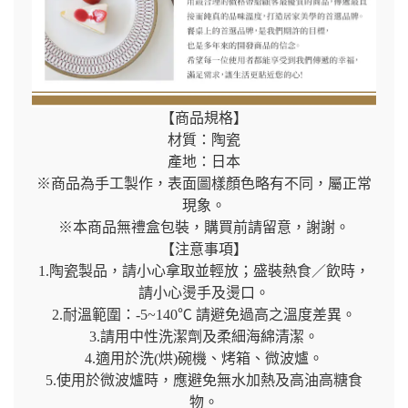
【商品規格】
材質：陶瓷
產地：日本
※商品為手工製作，表面圖樣顏色略有不同，屬正常
現象。
※本商品無禮盒包裝，購買前請留意，謝謝。
【注意事項】
1.陶瓷製品，請小心拿取並輕放；盛裝熱食／飲時，
請小心燙手及燙口。
2.耐溫範圍：-5~140℃ 請避免過高之溫度差異。
3.請用中性洗潔劑及柔細海綿清潔。
4.適用於洗(烘)碗機、烤箱、微波爐。
5.使用於微波爐時，應避免無水加熱及高油高糖食
物。