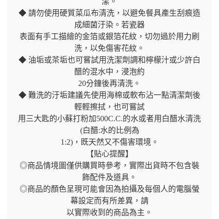
潔。
◆ 請勿使用硬質菜瓜布清洗，以避免餐具產生刮痕造
成細菌汙染。若瓷器
表面有手工描繪的金箔或銀箔花紋，切勿過於用力刷
洗，以免傷害花紋。
◆ 油垢或茶垢也可嘗試用洗潔劑調和檸檬汁或少許白
醋的混水中，浸泡約
20分鐘後再清洗。
◆ 難洗的汙垢建議先使用海棉或軟布沾一點清潔劑後
輕輕擦拭，也可嘗試
用三大匙的小蘇打粉加500C.C.的水或者用白醋水清洗
(白醋:水的比例為
1:2)，既天然又不傷害環境。
【貼心提醒】
◎商品情境圖僅供購買時參考，實際出貨時不包含裝
飾配件及道具。
◎商品的顏色呈現可能會因為拍攝及每個人的電腦螢
幕設定而有所差異，請
以實際收到的商品為主。