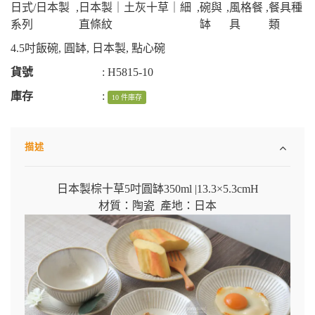
日式/日本製
,
日本製｜土灰十草｜細
,
碗與
,
風格餐
,
餐具種
系列
直條紋
缽
具
類
4.5吋飯碗
,
圓缽
,
日本製
,
點心碗
貨號
:
H5815-10
庫存
:
10 件庫存
描述
日本製棕十草5吋圓缽350ml |
13.3×5.3cmH
材質：陶瓷 產地：日本