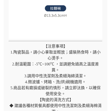
【注意事項】
1.陶瓷製品，請小心拿取並輕放；盛裝熱食時，請小
心燙手。
2.耐溫範圍：-5℃~100℃ ，並請避免過高之溫度差
異。
3.請用中性洗潔劑及柔細海綿清潔。
4.微波爐、烤箱、洗(烘)碗機適用。
5.商品若有磨損或破裂的情形，請立即汰換，以確保
使用安全。
【陶瓷的清洗方式】
◆ 建議各種材質餐具都使用中性洗潔劑及柔細海棉清