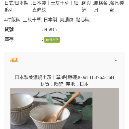
日式/日本製
,
日本製｜土灰十草｜細
,
碗與
,
風格餐
,
餐具種
系列
直條紋
缽
具
類
4吋飯碗
,
土灰十草
,
日本製
,
美濃燒
,
點心碗
貨號
:
H5815
庫存
:
10 件庫存
描述
日本製美濃燒土灰十草4吋飯碗360ml|
11.3×6.5cmH
材質：陶瓷 產地：日本