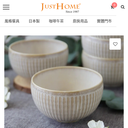
0
風格餐具
日本製
咖啡午茶
廚房用品
實體門市