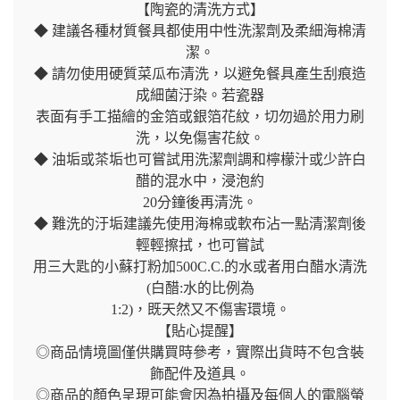
【陶瓷的清洗方式】
◆ 建議各種材質餐具都使用中性洗潔劑及柔細海棉清
潔。
◆ 請勿使用硬質菜瓜布清洗，以避免餐具產生刮痕造
成細菌汙染。若瓷器
表面有手工描繪的金箔或銀箔花紋，切勿過於用力刷
洗，以免傷害花紋。
◆ 油垢或茶垢也可嘗試用洗潔劑調和檸檬汁或少許白
醋的混水中，浸泡約
20分鐘後再清洗。
◆ 難洗的汙垢建議先使用海棉或軟布沾一點清潔劑後
輕輕擦拭，也可嘗試
用三大匙的小蘇打粉加500C.C.的水或者用白醋水清洗
(白醋:水的比例為
1:2)，既天然又不傷害環境。
【貼心提醒】
◎商品情境圖僅供購買時參考，實際出貨時不包含裝
飾配件及道具。
◎商品的顏色呈現可能會因為拍攝及每個人的電腦螢