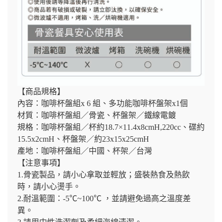
【商品規格】
內容：咖啡杯盤組x 6 組、多功能咖啡杯盤架x1個
材質：咖啡杯盤組／骨瓷、杯盤架／鐵線電鍍
規格：咖啡杯盤組／杯約18.7×11.4x8cmH,220cc、碟約
15.5x2cmH、杯盤架／約23x15x25cmH
產地：咖啡杯盤組／中國、杯架／台灣
【注意事項】
1.骨瓷製品，請小心拿取並輕放；盛裝熱食及熱飲
時，請小心燙手。
2.耐溫範圍：-5℃~100℃ ，並請避免過高之溫度差
異。