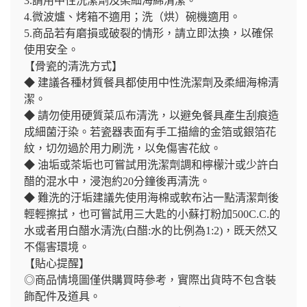
3.請用中性洗潔劑及柔細海綿清潔。
4.微波爐、烤箱不適用；洗（烘）碗機適用。
5.商品若有磨損或破裂的情形，請立即汰換，以確保
使用安全。
【骨瓷的清洗方式】
◆ 建議各種材質餐具都使用中性洗潔劑及柔細海棉清
潔。
◆ 請勿使用硬質菜瓜布清洗，以避免餐具產生刮痕造
成細菌汙染。若瓷器表面有手工描繪的金箔或銀箔花
紋，切勿過於用力刷洗，以免傷害花紋。
◆ 油垢或茶垢也可嘗試用洗潔劑調和檸檬汁或少許白
醋的混水中，浸泡約20分鐘後再清洗。
◆ 難洗的汙垢建議先使用海棉或軟布沾一點清潔劑後
輕輕擦拭，也可嘗試用三大匙的小蘇打粉加500C.C.的
水或者用白醋水清洗(白醋:水的比例為1:2)，既天然又
不傷害環境。
【貼心提醒】
◎商品情境圖僅供購買時參考，實際出貨時不包含裝
飾配件及道具。