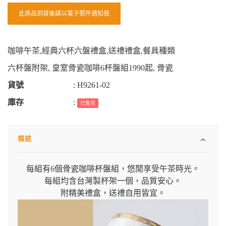
此商品到貨後請以電子郵件通知我
咖啡午茶
,
經典六杯六盤禮盒
,
送禮禮盒
,
餐具種類
六杯盤附架
,
皇室骨瓷咖啡6杯盤組1990起
,
骨瓷
貨號
:
H9261-02
庫存
:
已售完
描述
每組有6個骨瓷咖啡杯盤組，悠閒享受午茶時光。
每組均含台灣製杯架一個，品質安心。
附精美禮盒，送禮自用皆宜。