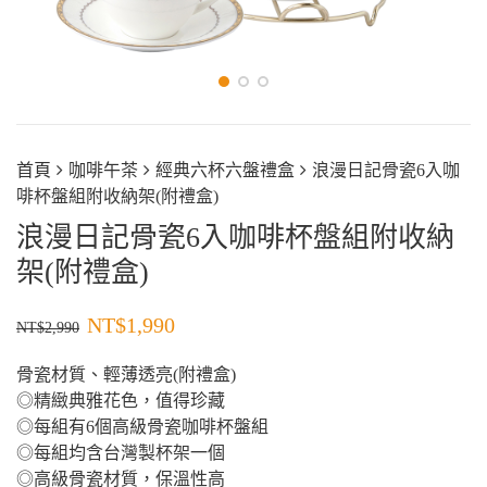
首頁
咖啡午茶
經典六杯六盤禮盒
浪漫日記骨瓷6入咖
啡杯盤組附收納架(附禮盒)
浪漫日記骨瓷6入咖啡杯盤組附收納
架(附禮盒)
NT$
1,990
NT$
2,990
骨瓷材質、輕薄透亮(附禮盒)
◎精緻典雅花色，值得珍藏
◎每組有6個高級骨瓷咖啡杯盤組
◎每組均含台灣製杯架一個
◎高級骨瓷材質，保溫性高